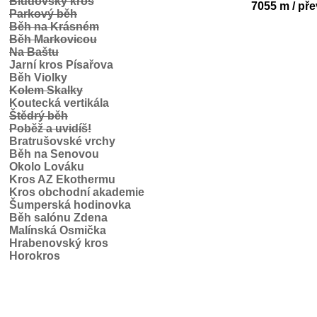
Bludovský kros
7055 m / pře
Parkový běh
Běh na Krásném
Běh Markovicou
Na Baštu
Jarní kros Písařova
Běh Violky
Kolem Skalky
Koutecká vertikála
Štědrý běh
Poběž a uvidíš!
Bratrušovské vrchy
Běh na Senovou
Okolo Lováku
Kros AZ Ekothermu
Kros obchodní akademie
Šumperská hodinovka
Běh salónu Zdena
Malínská Osmička
Hrabenovský kros
Horokros