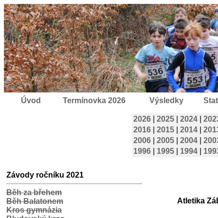
Úvod
Termínovka 2026
Výsledky
Stat
2026
|
2025
|
2024
|
202
2016
|
2015
|
2014
|
201
2006
|
2005
|
2004
|
200
1996
|
1995
|
1994
|
199
Závody ročníku 2021
Běh za břehem
Atletika Z
Běh Balatonem
Kros gymnázia