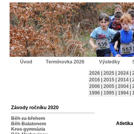
Úvod
Termínovka 2026
Výsledky
2026
|
2025
|
2024
|
2016
|
2015
|
2014
|
2006
|
2005
|
2004
|
1996
|
1995
|
1994
|
Závody ročníku 2020
Běh za břehem
Atletik
Běh Balatonem
Kros gymnázia