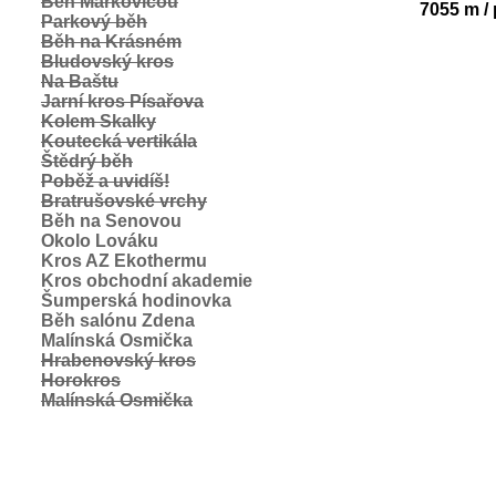
Běh Markovicou
7055 m /
Parkový běh
Běh na Krásném
Bludovský kros
Na Baštu
Jarní kros Písařova
Kolem Skalky
Koutecká vertikála
Štědrý běh
Poběž a uvidíš!
Bratrušovské vrchy
Běh na Senovou
Okolo Lováku
Kros AZ Ekothermu
Kros obchodní akademie
Šumperská hodinovka
Běh salónu Zdena
Malínská Osmička
Hrabenovský kros
Horokros
Malínská Osmička