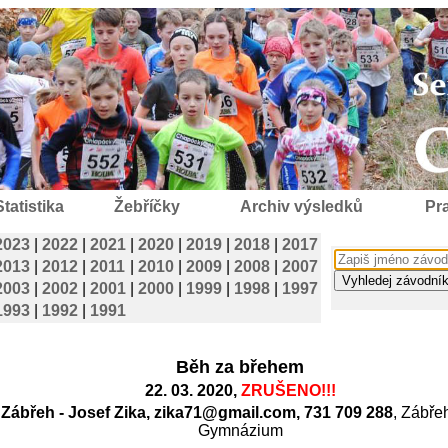
Statistika
Žebříčky
Archiv výsledků
Pra
2023
|
2022
|
2021
|
2020
|
2019
|
2018
|
2017
2013
|
2012
|
2011
|
2010
|
2009
|
2008
|
2007
2003
|
2002
|
2001
|
2000
|
1999
|
1998
|
1997
1993
|
1992
|
1991
Běh za břehem
22. 03. 2020,
ZRUŠENO!!!
a Zábřeh - Josef Zika, zika71@gmail.com, 731 709 288
, Zábře
Gymnázium