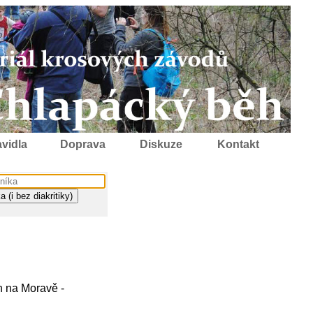
vidla
Doprava
Diskuze
Kontakt
h na Moravě -