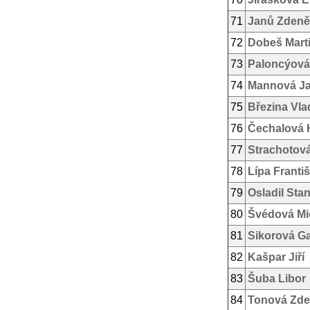
71
Janů Zdeně
72
Dobeš Mart
73
Paloncýová
74
Mannová Ja
75
Březina Vla
76
Čechalová 
77
Strachotov
78
Lípa Franti
79
Osladil Stan
80
Švédová Mi
81
Sikorová Ga
82
Kašpar Jiří
83
Šuba Libor
84
Tonová Zd