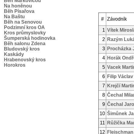
Běh Markovicou
Na honěnou
Běh Písařova
Na Baštu
#
Závodník
Běh na Senovou
Podzimní kros OA
1
Vítek Miros
Kros průmyslovky
Šumperská hodinovka
2
Razým Luk
Běh salonu Zdena
3
Procházka 
Bludovský kros
Kaskády
4
Horák Ondř
Hrabenovský kros
Horokros
5
Vacek Marti
6
Filip Václav
7
Krejčí Marti
8
Čechal Mila
9
Čechal Jaro
10
Šimůnek Ja
11
Růžička Mar
12
Fleischman