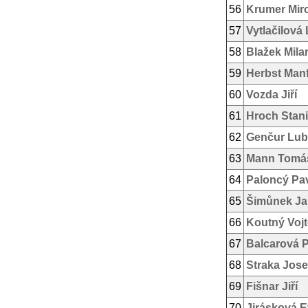
56
Krumer Mir
57
Vytlačilová
58
Blažek Mila
59
Herbst Man
60
Vozda Jiří
61
Hroch Stani
62
Genčur Lu
63
Mann Tomá
64
Paloncý Pa
65
Šimůnek Ja
66
Koutný Voj
67
Balcarová P
68
Straka Jose
69
Fišnar Jiří
70
Jirásková 