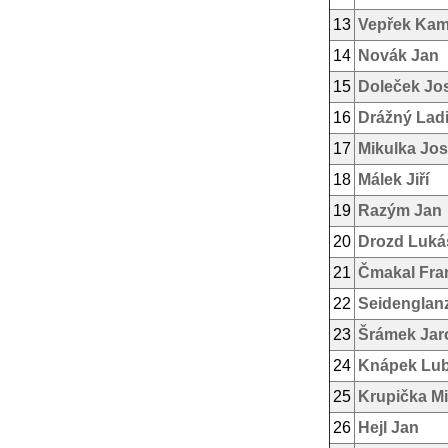
13
Vepřek Kam
14
Novák Jan
15
Doleček Jo
16
Drážný Ladi
17
Mikulka Jos
18
Málek Jiří
19
Razým Jan
20
Drozd Luká
21
Čmakal Fra
22
Seidenglan
23
Šrámek Jar
24
Knápek Lu
25
Krupička Mi
26
Hejl Jan