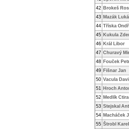
42
Brokeš Rost
43
Mazák Luká
44
Tříska Ondř
45
Kukula Zde
46
Král Libor
47
Churavý Mi
48
Fouček Pet
49
Fišnar Jan
50
Vacula Dav
51
Hroch Anto
52
Medlík Ctir
53
Stejskal An
54
Macháček Ji
55
Štrobl Karel