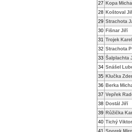
27
Kopa Micha
28
Koštoval Jiř
29
Strachota J
30
Fišnar Jiří
31
Trojek Kare
32
Strachota P
33
Šalplachta 
34
Snášel Lub
35
Klučka Zde
36
Berka Micha
37
Vepřek Rad
38
Dostál Jiří
39
Růžička Kar
40
Tichý Vikto
41
Sporek Mir