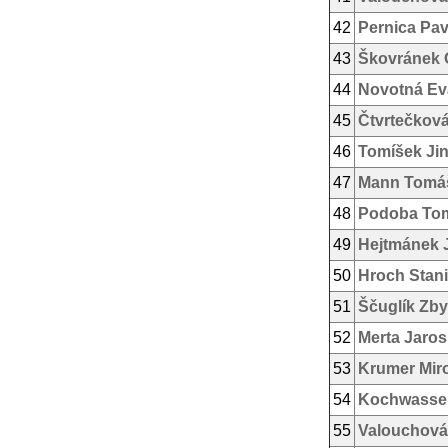
42
Pernica Pav
43
Škovránek 
44
Novotná Ev
45
Čtvrtečková
46
Tomíšek Jin
47
Mann Tomá
48
Podoba To
49
Hejtmánek J
50
Hroch Stani
51
Ščuglík Zb
52
Merta Jaros
53
Krumer Mir
54
Kochwasser
55
Valouchová