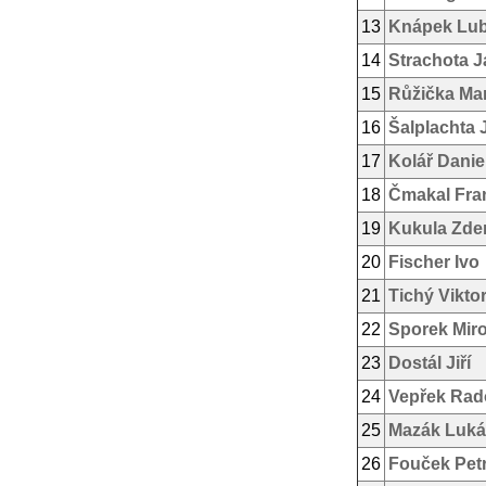
13
Knápek Lu
14
Strachota J
15
Růžička Mar
16
Šalplachta 
17
Kolář Danie
18
Čmakal Fra
19
Kukula Zde
20
Fischer Ivo
21
Tichý Vikto
22
Sporek Mir
23
Dostál Jiří
24
Vepřek Rad
25
Mazák Luká
26
Fouček Pet