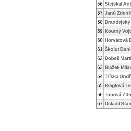
56
Stejskal An
57
Janů Zdeně
58
Brandejský
59
Koutný Voj
60
Horvátová 
61
Školut Dani
62
Dobeš Mart
63
Blažek Mila
64
Tříska Ondř
65
Rieglová Te
66
Tonová Zd
67
Osladil Stan