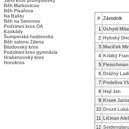
Jarní kros průmyslovky
Běh Markovicou
Běh Písařova
Na Baštu
#
Závodník
Běh na Senovou
Podzimní kros OA
1
Uchytil Mila
Kaskády
Šumperská hodinovka
2
Hybský Ond
Běh salonu Zdena
3
Macíček Mir
Bludovský kros
Podzimní kros gymnázia
4
Krátký Fran
Hrabenovský kros
Horokros
5
Fleischman
6
Drážný Ladi
7
Podešva Vl
8
Hejl Jan
9
Krsek Jaros
10
Drozd Luká
11
Ličman Ale
12
Seidenglan