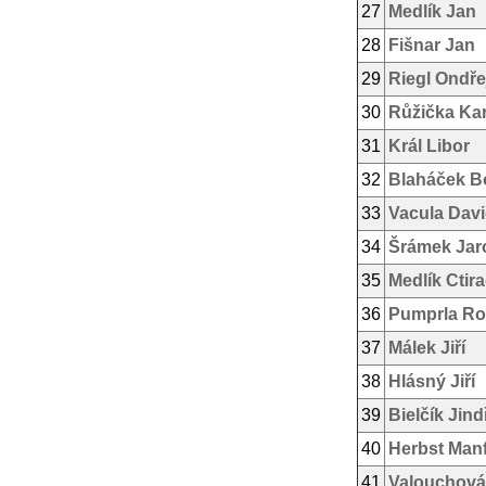
27
Medlík Jan
28
Fišnar Jan
29
Riegl Ondře
30
Růžička Kar
31
Král Libor
32
Blaháček B
33
Vacula Dav
34
Šrámek Jar
35
Medlík Ctir
36
Pumprla Ros
37
Málek Jiří
38
Hlásný Jiří
39
Bielčík Jind
40
Herbst Man
41
Valouchová