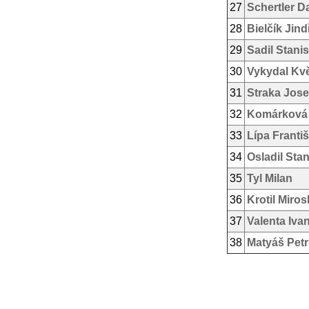
27
Schertler D
28
Bielčík Jind
29
Sadil Stanis
30
Vykydal Kv
31
Straka Jose
32
Komárková
33
Lípa Franti
34
Osladil Stan
35
Tyl Milan
36
Krotil Miros
37
Valenta Iva
38
Matyáš Petr