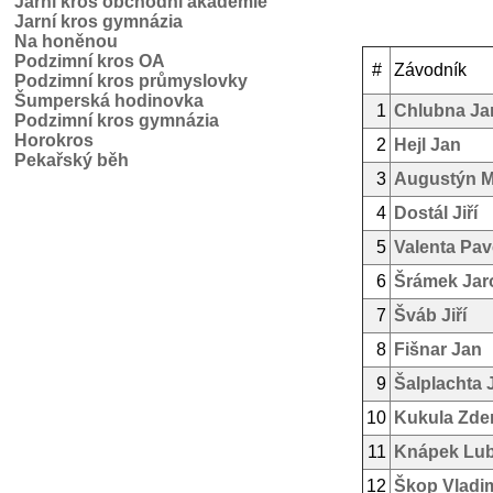
Jarní kros obchodní akademie
Jarní kros gymnázia
Na honěnou
Podzimní kros OA
#
Závodník
Podzimní kros průmyslovky
Šumperská hodinovka
1
Chlubna Ja
Podzimní kros gymnázia
Horokros
2
Hejl Jan
Pekařský běh
3
Augustýn M
4
Dostál Jiří
5
Valenta Pav
6
Šrámek Jar
7
Šváb Jiří
8
Fišnar Jan
9
Šalplachta 
10
Kukula Zde
11
Knápek Lu
12
Škop Vladim