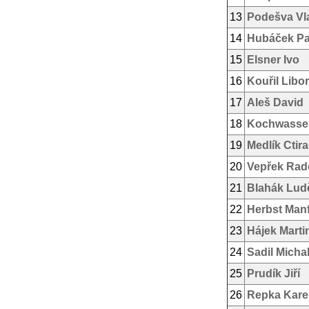
13
Podešva Vl
14
Hubáček Pa
15
Elsner Ivo
16
Kouřil Libor
17
Aleš David
18
Kochwasser
19
Medlík Ctir
20
Vepřek Rad
21
Blahák Lud
22
Herbst Man
23
Hájek Marti
24
Sadil Micha
25
Prudík Jiří
26
Repka Kare