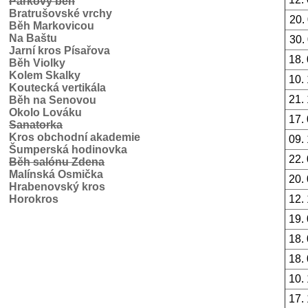
Parkový běh
Bratrušovské vrchy
20.
Běh Markovicou
Na Baštu
30.
Jarní kros Písařova
18.
Běh Violky
Kolem Skalky
10.
Koutecká vertikála
21.
Běh na Senovou
Okolo Lováku
17.
Sanatorka
Kros obchodní akademie
09.
Šumperská hodinovka
22.
Běh salónu Zdena
Malínská Osmička
20.
Hrabenovský kros
Horokros
12.
19.
18.
18.
10.
17.