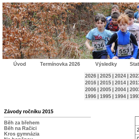
Úvod
Termínovka 2026
Výsledky
Stat
2026
|
2025
|
2024
|
202
2016
|
2015
|
2014
|
201
2006
|
2005
|
2004
|
200
1996
|
1995
|
1994
|
199
Závody ročníku 2015
Běh za břehem
Běh na Račici
Kros gymnázia