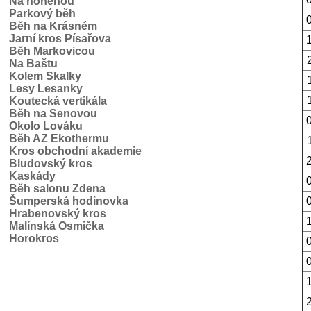
Na honěnou
Parkový běh
Běh na Krásném
Jarní kros Písařova
Běh Markovicou
Na Baštu
Kolem Skalky
Lesy Lesanky
Koutecká vertikála
Běh na Senovou
Okolo Lováku
Běh AZ Ekothermu
Kros obchodní akademie
Bludovský kros
Kaskády
Běh salonu Zdena
Šumperská hodinovka
Hrabenovský kros
Malínská Osmička
Horokros