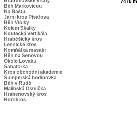
Bratrušovské vrchy
7470 m 
Běh Markovicou
Na Baštu
Jarní kros Písařova
Běh Violky
Kolem Skalky
Koutecká vertikála
Hraběšický kros
Lesnické kros
Komňátka masakr
Běh na Senovou
Okolo Lováku
Sanatorka
Kros obchodní akademie
Šumperská hodinovka
Běh v Rudě
Malínská Osmička
Hrabenovský kros
Horokros