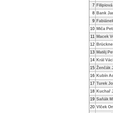
7
Filipiov
8
Bank Ja
9
Fabiáne
10
Miča Pet
11
Macek V
12
Brückner
13
Matěj Pe
14
Král Vác
15
Ženčák 
16
Kubín A
17
Turek Jo
18
Kuchař 
19
Saňák Ma
20
Vlček On