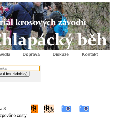
vidla
Doprava
Diskuze
Kontakt
á 3
, zpevěné cesty