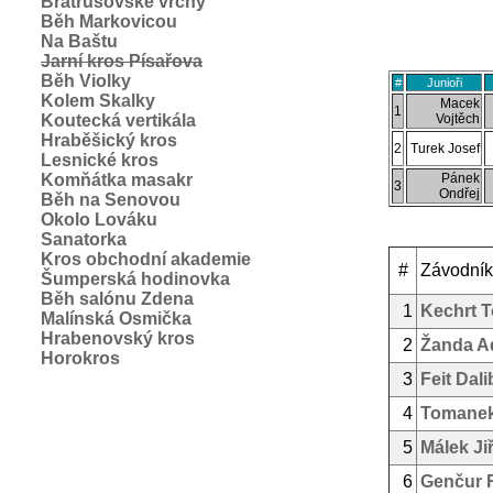
Bratrušovské vrchy
Běh Markovicou
Na Baštu
Jarní kros Písařova
Běh Violky
#
Junioři
Kolem Skalky
Macek
1
Koutecká vertikála
Vojtěch
Hraběšický kros
2
Turek Josef
Lesnické kros
Komňátka masakr
Pánek
3
Ondřej
Běh na Senovou
Okolo Lováku
Sanatorka
Kros obchodní akademie
#
Závodník
Šumperská hodinovka
Běh salónu Zdena
1
Kechrt 
Malínská Osmička
Hrabenovský kros
2
Žanda 
Horokros
3
Feit Dali
4
Tomanek
5
Málek Jiř
6
Genčur