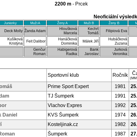
2200 m
- Prcek
Neoficiální výsled
Juniorky
Muži A
Ženy A
Muži B
Ženy B
M
Hloušková
Kechrt
Deck Molly
Žanda Adam
Filipiová Eva
Marcela
Tomáš
Kušíková
Hanáčková
Hubáčková
Feit Dalibor
Málek Jiří
Kristýna
Dominika
Zuzana
Genčur
Habigerová
Bank
Jurková
Roman
Radka
Jaroslav
Veronika
Č
Sportovní klub
Ročník
(MM
Tomáš
Prime Sport Expert
1981
25
Adam
TJ Šumperk
1991
25
bor
Vlachov Expres
1992
25
 Daniel
KVS Šumperk
1974
26
í
Kosteljinak.cz
1982
26
 Roman
Šumperk
1987
27