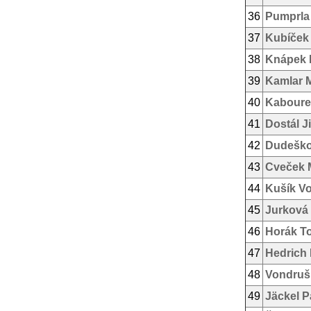
36
Pumprla 
37
Kubíček 
38
Knápek 
39
Kamlar 
40
Kaboure
41
Dostál Ji
42
Dudeško
43
Cveček 
44
Kušík Vo
45
Jurková
46
Horák T
47
Hedrich 
48
Vondruš
49
Jäckel P