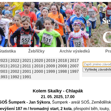
Statistika
Žebříčky
Archiv výsledků
Pra
2023
|
2022
|
2021
|
2020
|
2019
|
2018
|
2017
2013
|
2012
|
2011
|
2010
|
2009
|
2008
|
2007
2003
|
2002
|
2001
|
2000
|
1999
|
1998
|
1997
1993
|
1992
|
1991
Kolem Skalky - Chlapák
21. 05. 2025, 17.00
SOŠ Šumperk - Jan Sýkora
, Šumperk - areál SOŠ, Zemědělsk
řevýšení 187 m / hromadný start, 2 kola
, přespolní běh, louky