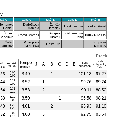
ky
uži C
Ženy C
Muži D
Ženy D
Muži E
Tomanek
Dudešková
Ženčák
Jirásková Eva
Tkadlec Pavel
Daniel
Marcela
Jaroslav
Šimek
Knápek
Gebauerová
Krčová Martina
Batěk Miroslav
Vladimír
Lubomír
Jana
Šafář
Prokopová
Krupička
Dostál Jiří
Ladislav
Miroslava
Miroslav
Prcek
Body
as
Tempo
Ztr. abs.
Body
J
A
B
C
D
E
chlapácký
Ztr. kat.
superžeb.
.SS)
(min/km)
žeb.
0.00
.23
3.49
1
101.13
97.27
0.00
0.21
.44
3.52
1
99.76
89.24
0.00
0.31
.54
3.53
2
99.11
88.52
0.10
1.10
.33
3.59
1
96.58
98.21
0.00
1.20
.43
4.01
2
95.93
91.10
1.20
2.09
.32
4.08
3
92.75
83.64
1.48