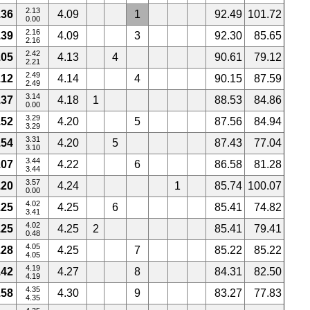
2.13
.36
4.09
1
92.49
101.72
0.00
2.16
.39
4.09
3
92.30
85.65
2.16
2.42
.05
4.13
4
90.61
79.12
2.21
2.49
.12
4.14
4
90.15
87.59
2.49
3.14
.37
4.18
1
88.53
84.86
0.00
3.29
.52
4.20
5
87.56
84.94
3.29
3.31
.54
4.20
5
87.43
77.04
3.10
3.44
.07
4.22
6
86.58
81.28
3.44
3.57
.20
4.24
1
85.74
100.07
0.00
4.02
.25
4.25
6
85.41
74.82
3.41
4.02
.25
4.25
2
85.41
79.41
0.48
4.05
.28
4.25
7
85.22
85.22
4.05
4.19
.42
4.27
8
84.31
82.50
4.19
4.35
.58
4.30
9
83.27
77.83
4.35