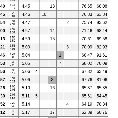
6.17
.40
4.45
13
76.65
68.08
6.17
6.22
.45
4.46
10
76.33
63.34
6.01
6.31
.54
4.47
2
75.74
93.62
2.34
7.37
.00
4.57
14
71.46
68.44
7.37
7.50
.13
4.59
15
70.61
69.58
7.50
7.58
.21
5.00
3
70.09
82.93
4.01
8.23
.46
5.04
1
68.47
91.61
0.00
8.30
.53
5.05
7
68.02
70.09
7.20
8.33
.56
5.06
4
67.82
63.49
5.19
8.34
.57
5.06
3
67.76
81.06
6.21
9.03
.26
5.10
16
65.87
65.85
9.03
9.07
.30
5.11
5
65.61
54.45
5.53
9.29
.52
5.14
4
64.19
78.84
5.32
9.49
.12
5.17
17
62.89
60.76
9.49