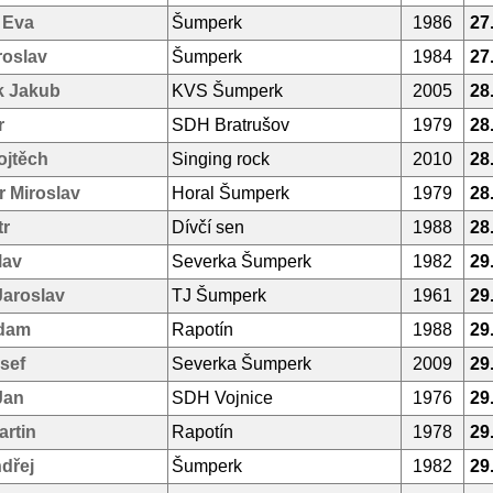
á Eva
Šumperk
1986
27
roslav
Šumperk
1984
27
k Jakub
KVS Šumperk
2005
28
r
SDH Bratrušov
1979
28
ojtěch
Singing rock
2010
28
 Miroslav
Horal Šumperk
1979
28
tr
Dívčí sen
1988
28
lav
Severka Šumperk
1982
29
Jaroslav
TJ Šumperk
1961
29
dam
Rapotín
1988
29
sef
Severka Šumperk
2009
29
Jan
SDH Vojnice
1976
29
rtin
Rapotín
1978
29
dřej
Šumperk
1982
29