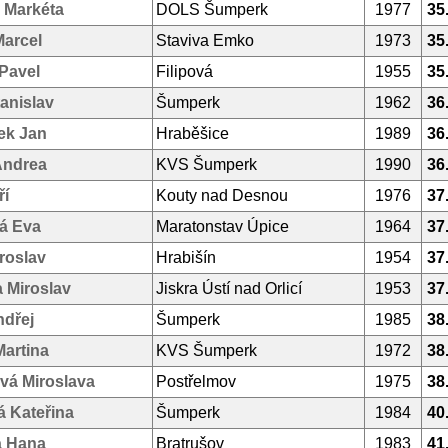
 Markéta
DOLS Šumperk
1977
35
Marcel
Staviva Emko
1973
35
Pavel
Filipová
1955
35
anislav
Šumperk
1962
36
ek Jan
Hraběšice
1989
36
Andrea
KVS Šumperk
1990
36
ří
Kouty nad Desnou
1976
37
á Eva
Maratonstav Úpice
1964
37
roslav
Hrabišín
1954
37
 Miroslav
Jiskra Ústí nad Orlicí
1953
37
dřej
Šumperk
1985
38
artina
KVS Šumperk
1972
38
vá Miroslava
Postřelmov
1975
38
 Kateřina
Šumperk
1984
40
 Hana
Bratrušov
1983
41