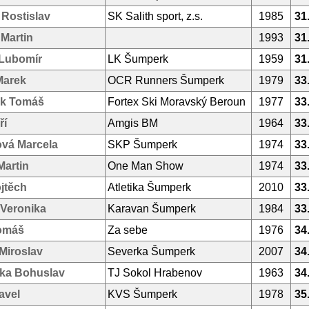
Rostislav
SK Salith sport, z.s.
1985
31
Martin
1993
31
Lubomír
LK Šumperk
1959
31
Marek
OCR Runners Šumperk
1979
33
k Tomáš
Fortex Ski Moravský Beroun
1977
33
ří
Amgis BM
1964
33
vá Marcela
SKP Šumperk
1974
33
Martin
One Man Show
1974
33
jtěch
Atletika Šumperk
2010
33
 Veronika
Karavan Šumperk
1984
33
omáš
Za sebe
1976
34
Miroslav
Severka Šumperk
2007
34
ka Bohuslav
TJ Sokol Hrabenov
1963
34
avel
KVS Šumperk
1978
35