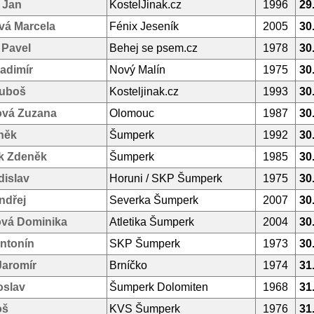
 Jan
KostelJinak.cz
1996
29
vá Marcela
Fénix Jeseník
2005
30
 Pavel
Behej se psem.cz
1978
30
adimír
Nový Malín
1975
30
Luboš
Kosteljinak.cz
1993
30
vá Zuzana
Olomouc
1987
30
něk
Šumperk
1992
30
k Zdeněk
Šumperk
1985
30
dislav
Horuni / SKP Šumperk
1975
30
ndřej
Severka Šumperk
2007
30
vá Dominika
Atletika Šumperk
2004
30
ntonín
SKP Šumperk
1973
30
Jaromír
Brníčko
1974
31
oslav
Šumperk Dolomiten
1968
31
oš
KVS Šumperk
1976
31