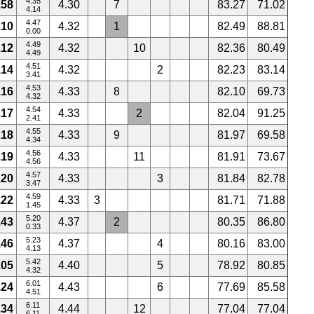
4.35
.58
4.30
7
83.27
71.02
4.14
4.47
.10
4.32
1
82.49
88.81
0.00
4.49
.12
4.32
10
82.36
80.49
4.49
4.51
.14
4.32
2
82.23
83.14
3.41
4.53
.16
4.33
8
82.10
69.73
4.32
4.54
.17
4.33
2
82.04
91.25
2.41
4.55
.18
4.33
9
81.97
69.58
4.34
4.56
.19
4.33
11
81.91
73.67
4.56
4.57
.20
4.33
3
81.84
82.78
3.47
4.59
.22
4.33
3
81.71
71.88
1.45
5.20
.43
4.37
2
80.35
86.80
0.33
5.23
.46
4.37
4
80.16
83.00
4.13
5.42
.05
4.40
5
78.92
80.85
4.32
6.01
.24
4.43
6
77.69
85.58
4.51
6.11
.34
4.44
12
77.04
77.04
6.11