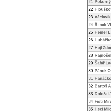
21
Pokorný
22
Hlouško
23
Václavík
24
Šimek Vl
25
Heider 
26
Hubáčko
27
Hejl Zde
28
Rajnoše
29
Šafář La
30
Pánek O
31
Hanáčko
32
Bartoš A
33
Doležal 
34
Fistr Mir
35
Hecl Mil