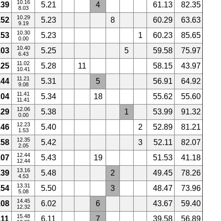
10.16
.39
5.21
4
61.13
82.35
8.03
10.29
.52
5.23
8
60.29
63.63
9.19
10.30
.53
5.23
1
60.23
85.65
0.00
10.40
.03
5.25
5
59.58
75.97
6.43
11.02
.25
5.28
11
58.15
43.97
10.41
11.21
.44
5.31
5
56.91
64.92
9.08
11.41
.04
5.34
18
55.62
55.60
11.41
12.06
.29
5.38
1
53.99
91.32
0.00
12.23
.46
5.40
2
52.89
81.21
1.53
12.35
.58
5.42
3
52.11
82.07
2.05
12.44
.07
5.43
19
51.53
41.18
12.44
13.16
.39
5.48
2
49.45
78.26
4.53
13.31
.54
5.50
3
48.47
73.96
5.08
14.45
.08
6.02
6
43.67
59.40
12.32
15.48
.11
6.11
7
39.58
56.89