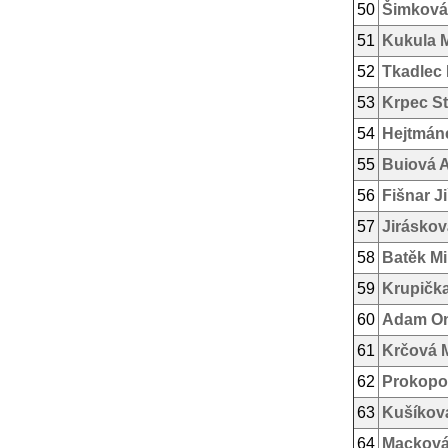
50
Šimková
51
Kukula 
52
Tkadlec 
53
Krpec St
54
Hejtmán
55
Buiová 
56
Fišnar Ji
57
Jiráskov
58
Batěk Mi
59
Krupička
60
Adam On
61
Krčová M
62
Prokopo
63
Kušíková
64
Macková