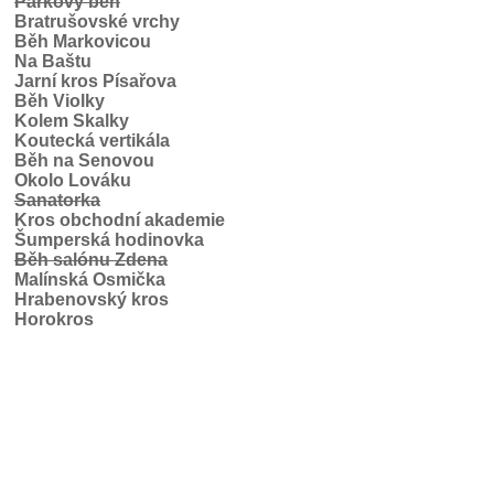
Parkový běh
Bratrušovské vrchy
Běh Markovicou
Na Baštu
Jarní kros Písařova
Běh Violky
Kolem Skalky
Koutecká vertikála
Běh na Senovou
Okolo Lováku
Sanatorka
Kros obchodní akademie
Šumperská hodinovka
Běh salónu Zdena
Malínská Osmička
Hrabenovský kros
Horokros