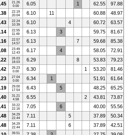
21.26
.45
6.05
1
62.55
97.88
0.00
22.19
.38
6.10
11
60.88
48.97
20.04
22.24
.43
6.10
4
60.72
63.57
10.39
22.55
.14
6.13
3
59.75
81.67
11.49
22.57
.16
6.13
7
59.68
85.38
14.57
23.49
.08
6.17
4
58.05
72.91
12.43
26.03
.22
6.29
8
53.83
79.23
18.03
26.23
.42
6.30
1
53.20
81.46
0.00
27.04
.23
6.34
1
51.91
61.64
0.00
29.00
.19
6.43
5
48.25
65.25
17.54
31.21
.40
6.55
2
43.81
73.87
4.58
33.22
.41
7.05
6
40.00
55.56
22.16
34.29
.48
7.11
5
37.89
50.34
22.44
34.29
.48
7.11
6
37.89
42.51
22.44
39.51
.10
7.38
2
27.75
39.08