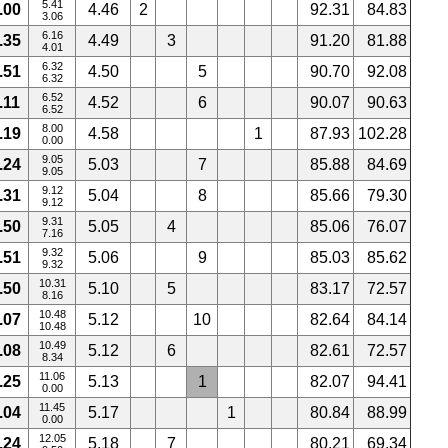
5.41
.00
4.46
2
92.31
84.83
3.06
6.16
.35
4.49
3
91.20
81.88
4.01
6.32
.51
4.50
5
90.70
92.08
6.32
6.52
.11
4.52
6
90.07
90.63
6.52
8.00
.19
4.58
1
87.93
102.28
0.00
9.05
.24
5.03
7
85.88
84.69
9.05
9.12
.31
5.04
8
85.66
79.30
9.12
9.31
.50
5.05
4
85.06
76.07
7.16
9.32
.51
5.06
9
85.03
85.62
9.32
10.31
.50
5.10
5
83.17
72.57
8.16
10.48
.07
5.12
10
82.64
84.14
10.48
10.49
.08
5.12
6
82.61
72.57
8.34
11.06
.25
5.13
1
82.07
94.41
0.00
11.45
.04
5.17
1
80.84
88.99
0.00
12.05
.24
5.18
7
80.21
69.34