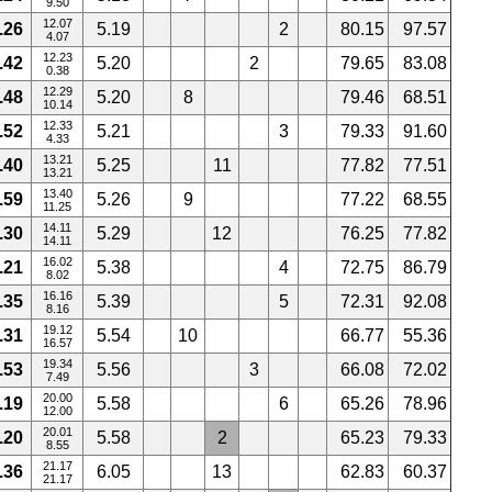
9.50
12.07
.26
5.19
2
80.15
97.57
4.07
12.23
.42
5.20
2
79.65
83.08
0.38
12.29
.48
5.20
8
79.46
68.51
10.14
12.33
.52
5.21
3
79.33
91.60
4.33
13.21
.40
5.25
11
77.82
77.51
13.21
13.40
.59
5.26
9
77.22
68.55
11.25
14.11
.30
5.29
12
76.25
77.82
14.11
16.02
.21
5.38
4
72.75
86.79
8.02
16.16
.35
5.39
5
72.31
92.08
8.16
19.12
.31
5.54
10
66.77
55.36
16.57
19.34
.53
5.56
3
66.08
72.02
7.49
20.00
.19
5.58
6
65.26
78.96
12.00
20.01
.20
5.58
2
65.23
79.33
8.55
21.17
.36
6.05
13
62.83
60.37
21.17