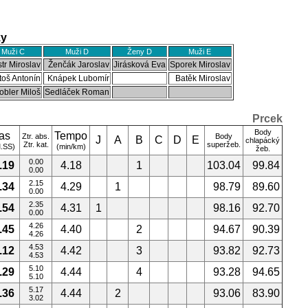
ky
Muži C
Muži D
Ženy D
Muži E
str Miroslav
Ženčák Jaroslav
Jirásková Eva
Sporek Miroslav
toš Antonín
Knápek Lubomír
Batěk Miroslav
obler Miloš
Sedláček Roman
Prcek
Body
as
Tempo
Ztr. abs.
Body
J
A
B
C
D
E
chlapácký
Ztr. kat.
superžeb.
.SS)
(min/km)
žeb.
0.00
.19
4.18
1
103.04
99.84
0.00
2.15
.34
4.29
1
98.79
89.60
0.00
2.35
.54
4.31
1
98.16
92.70
0.00
4.26
.45
4.40
2
94.67
90.39
4.26
4.53
.12
4.42
3
93.82
92.73
4.53
5.10
.29
4.44
4
93.28
94.65
5.10
5.17
.36
4.44
2
93.06
83.90
3.02