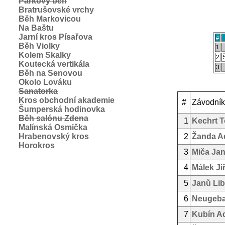
Parkový běh
Bratrušovské vrchy
Běh Markovicou
Na Baštu
Jarní kros Písařova
#
Běh Violky
1
Kolem Skalky
2
Š
Koutecká vertikála
3
Běh na Senovou
Okolo Lováku
Sanatorka
Kros obchodní akademie
#
Závodník
Šumperská hodinovka
Běh salónu Zdena
1
Kechrt 
Malínská Osmička
Hrabenovský kros
2
Žanda 
Horokros
3
Miča Ja
4
Málek Jiř
5
Janů Lib
6
Neugeba
7
Kubín A