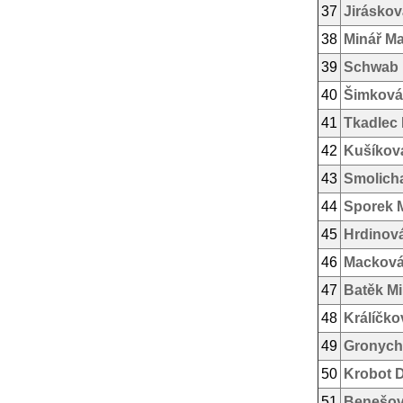
37
Jiráskov
38
Minář Ma
39
Schwab 
40
Šimková
41
Tkadlec 
42
Kušíková
43
Smolich
44
Sporek M
45
Hrdinov
46
Macková
47
Batěk Mi
48
Králíčko
49
Gronych
50
Krobot D
51
Benešov