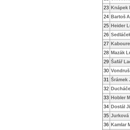
23
Knápek 
24
Bartoš A
25
Heider 
26
Sedláče
27
Kaboure
28
Mazák L
29
Šafář La
30
Vondruš
31
Šrámek 
32
Ducháče
33
Hobler M
34
Dostál Ji
35
Jurková
36
Kamlar 