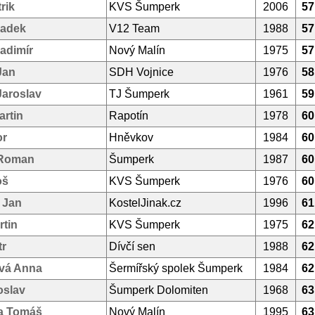
rik
KVS Šumperk
2006
57
Radek
V12 Team
1988
57
adimír
Nový Malín
1975
57
Jan
SDH Vojnice
1976
58
Jaroslav
TJ Šumperk
1961
59
rtin
Rapotín
1978
60
or
Hněvkov
1984
60
 Roman
Šumperk
1987
60
oš
KVS Šumperk
1976
60
 Jan
KostelJinak.cz
1996
61
rtin
KVS Šumperk
1975
62
tr
Dívčí sen
1988
62
vá Anna
Šermířský spolek Šumperk
1984
62
oslav
Šumperk Dolomiten
1968
63
a Tomáš
Nový Malín
1995
63