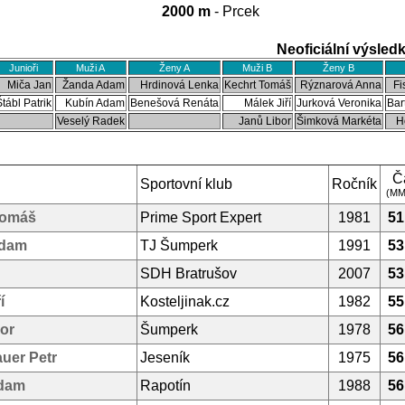
2000 m
- Prcek
Neoficiální výsled
Junioři
Muži A
Ženy A
Muži B
Ženy B
Miča Jan
Žanda Adam
Hrdinová Lenka
Kechrt Tomáš
Rýznarová Anna
Fi
tábl Patrik
Kubín Adam
Benešová Renáta
Málek Jiří
Jurková Veronika
Bar
Veselý Radek
Janů Libor
Šimková Markéta
H
Č
Sportovní klub
Ročník
(MM
Tomáš
Prime Sport Expert
1981
51
Adam
TJ Šumperk
1991
53
n
SDH Bratrušov
2007
53
í
Kosteljinak.cz
1982
55
or
Šumperk
1978
56
uer Petr
Jeseník
1975
56
dam
Rapotín
1988
56