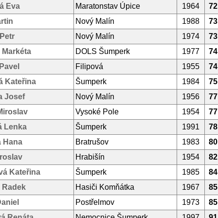
á Eva
Maratonstav Úpice
1964
72
rtin
Nový Malín
1988
73
Petr
Nový Malín
1974
73
 Markéta
DOLS Šumperk
1977
74
Pavel
Filipová
1955
74
 Kateřina
Šumperk
1984
75
a Josef
Nový Malín
1956
77
iroslav
Vysoké Pole
1954
77
á Lenka
Šumperk
1991
78
 Hana
Bratrušov
1983
80
roslav
Hrabišín
1954
82
vá Kateřina
Šumperk
1985
84
 Radek
Hasiči Komňátka
1967
85
aniel
Postřelmov
1973
85
á Renáta
Nemocnice Šumperk
1997
91