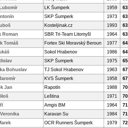
Lubomír
LK Šumperk
1959
63
ntonín
SKP Šumperk
1973
63
Luboš
Kosteljinak.cz
1993
63
k Roman
SBR Tri-Team Litomyšl
1964
63
k Tomáš
Fortex Ski Moravský Beroun
1977
64
ukáš
Sokol Hrabenov
1986
64
dislav
SKP Šumperk
1975
65
ka Bohuslav
TJ Sokol Hrabenov
1963
67
Jaromír
KVS Šumperk
1958
67
k Jan
Rapotín
1988
70
iloš
Leština
1971
70
ří
Amgis BM
1964
71
 Veronika
Karavan Su
1984
71
Marek
OCR Runners Šumperk
1979
72