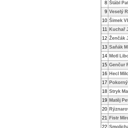
8
Štábl Pat
9
Veselý 
10
Šimek Vl
11
Kuchař 
12
Ženčák 
13
Saňák Ma
14
Motl Lib
15
Genčur
16
Hecl Mil
17
Pokorný
18
Stryk Ma
19
Matěj Pe
20
Rýznaro
21
Fistr Mir
22
Smolich