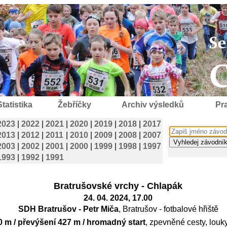
Statistika
Žebříčky
Archiv výsledků
Pra
2023
|
2022
|
2021
|
2020
|
2019
|
2018
|
2017
2013
|
2012
|
2011
|
2010
|
2009
|
2008
|
2007
2003
|
2002
|
2001
|
2000
|
1999
|
1998
|
1997
1993
|
1992
|
1991
Bratrušovské vrchy - Chlapák
24. 04. 2024, 17.00
SDH Bratrušov - Petr Miča
, Bratrušov - fotbalové hřiště
 m / převýšení 427 m / hromadný start
, zpevněné cesty, louk