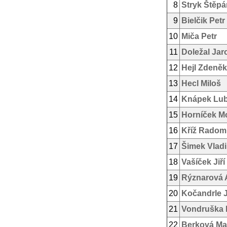
8
Stryk Štěpá
9
Bielčik Petr
10
Miča Petr
11
Doležal Jar
12
Hejl Zdeněk
13
Hecl Miloš
14
Knápek Lu
15
Horníček M
16
Kříž Radom
17
Šimek Vladi
18
Vašíček Jiří
19
Rýznarová 
20
Kočandrle 
21
Vondruška 
22
Berková Ma