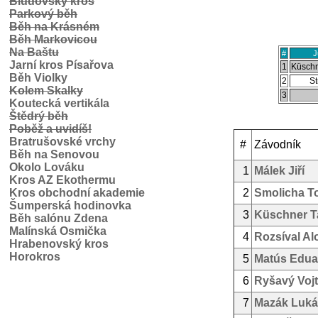
Bludovský kros
Parkový běh
Běh na Krásném
Běh Markovicou
Na Baštu
#
J
Jarní kros Písařova
1
Küschn
Běh Violky
2
St
Kolem Skalky
3
Koutecká vertikála
Štědrý běh
Poběž a uvidíš!
Bratrušovské vrchy
#
Závodník
Běh na Senovou
Okolo Lováku
1
Málek Jiří
Kros AZ Ekothermu
Kros obchodní akademie
2
Smolicha T
Šumperská hodinovka
3
Küschner T
Běh salónu Zdena
Malínská Osmička
4
Rozsíval Al
Hrabenovský kros
Horokros
5
Matús Edua
6
Ryšavý Voj
7
Mazák Luká