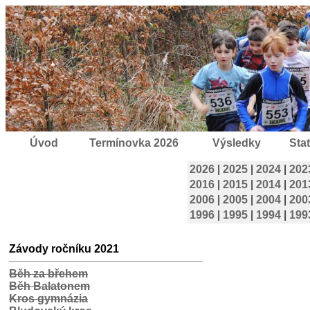
Úvod
Termínovka 2026
Výsledky
Stat
2026
|
2025
|
2024
|
202
2016
|
2015
|
2014
|
201
2006
|
2005
|
2004
|
200
1996
|
1995
|
1994
|
199
Závody ročníku 2021
Běh za břehem
Běh Balatonem
Kros gymnázia