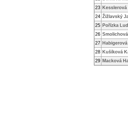
23
Kesslerová
24
Žižlavský J
25
Pořízka Lu
26
Smolichová
27
Habigerová
28
Kušíková K
29
Macková H