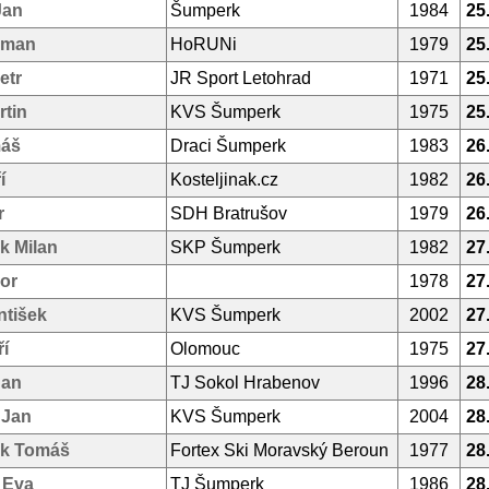
Jan
Šumperk
1984
25
oman
HoRUNi
1979
25
etr
JR Sport Letohrad
1971
25
rtin
KVS Šumperk
1975
25
máš
Draci Šumperk
1983
26
í
Kosteljinak.cz
1982
26
r
SDH Bratrušov
1979
26
k Milan
SKP Šumperk
1982
27
or
1978
27
ntišek
KVS Šumperk
2002
27
ří
Olomouc
1975
27
Jan
TJ Sokol Hrabenov
1996
28
 Jan
KVS Šumperk
2004
28
k Tomáš
Fortex Ski Moravský Beroun
1977
28
á Eva
TJ Šumperk
1986
28