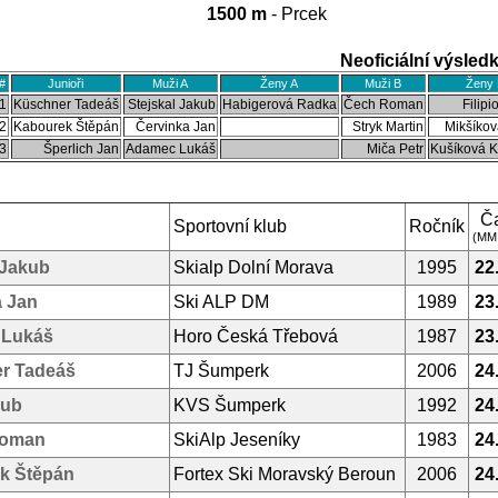
1500 m
- Prcek
Neoficiální výsled
#
Junioři
Muži A
Ženy A
Muži B
Ženy 
1
Küschner Tadeáš
Stejskal Jakub
Habigerová Radka
Čech Roman
Filipi
2
Kabourek Štěpán
Červinka Jan
Stryk Martin
Mikšíkov
3
Šperlich Jan
Adamec Lukáš
Miča Petr
Kušíková K
Č
Sportovní klub
Ročník
(MM
 Jakub
Skialp Dolní Morava
1995
22
a Jan
Ski ALP DM
1989
23
 Lukáš
Horo Česká Třebová
1987
23
r Tadeáš
TJ Šumperk
2006
24
kub
KVS Šumperk
1992
24
Roman
SkiAlp Jeseníky
1983
24
k Štěpán
Fortex Ski Moravský Beroun
2006
24