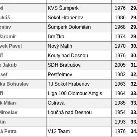
oš
KVS Šumperk
1976
29
ukáš
Sokol Hrabenov
1986
29
oslav
Šumperk Dolomiten
1968
29
Jaromír
Brníčko
1974
29
vek Pavel
Nový Malín
1970
30
ří
Kouty nad Desnou
1976
30
k Jakub
SDH Bratrušov
2005
31
osef
Postřelmov
1982
32
ka Bohuslav
TJ Sokol Hrabenov
1963
32
ří
Liga 100 Olomouc Amgis
1964
33
k Milan
Ostrava
1985
33
iroslav
Loučná nad Desnou
1954
33
tin
1993
33
á Petra
V12 Team
1976
34