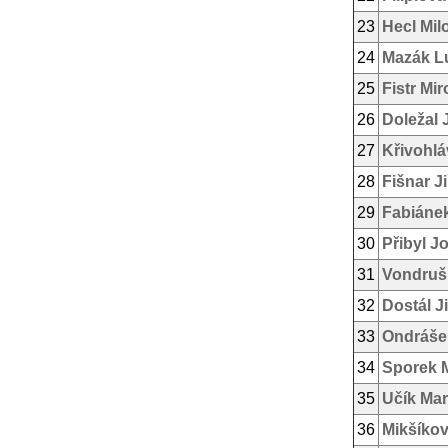
23
Hecl Mil
24
Mazák L
25
Fistr Mir
26
Doležal 
27
Křivohlá
28
Fišnar Ji
29
Fabiáne
30
Přibyl J
31
Vondruš
32
Dostál Ji
33
Ondráše
34
Sporek M
35
Učík Mar
36
Mikšíkov