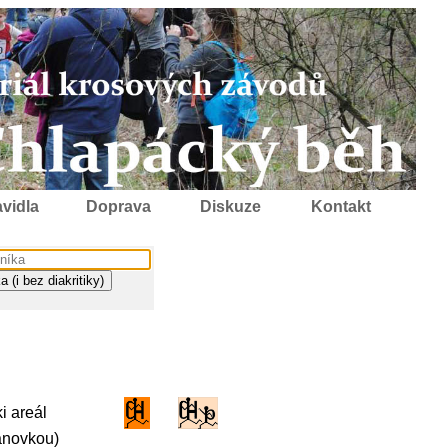
vidla
Doprava
Diskuze
Kontakt
i areál
lanovkou)