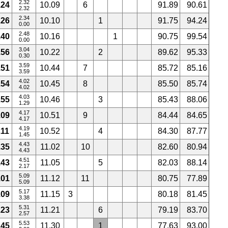
2.32
.24
10.09
6
91.89
90.61
2.32
2.34
.26
10.10
1
91.75
94.24
0.00
2.48
.40
10.16
1
90.75
99.54
0.00
3.04
.56
10.22
2
89.62
95.33
0.30
3.59
.51
10.44
7
85.72
85.16
3.59
4.02
.54
10.45
8
85.50
85.74
4.02
4.03
.55
10.46
3
85.43
88.06
1.29
4.17
.09
10.51
9
84.44
84.65
4.17
4.19
.11
10.52
4
84.30
87.77
1.45
4.43
.35
11.02
10
82.60
80.94
4.43
4.51
.43
11.05
5
82.03
88.14
2.17
5.09
.01
11.12
11
80.75
77.89
5.09
5.17
.09
11.15
3
80.18
81.45
3.38
5.31
.23
11.21
6
79.19
83.70
2.57
5.53
.45
11.30
1
77.63
93.00