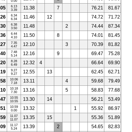
0.00
6.13
.05
11.38
7
76.21
81.67
3.39
6.34
.26
11.46
12
74.72
71.72
6.34
6.38
.30
11.48
2
74.44
87.34
3.50
6.44
.36
11.50
8
74.01
81.45
4.10
7.35
.27
12.10
3
70.39
81.82
4.47
7.48
.40
12.16
9
69.47
75.28
5.14
8.28
.20
12.32
4
66.64
69.90
6.49
9.27
.19
12.55
13
62.45
62.71
9.27
10.06
.58
13.11
4
59.68
79.49
7.18
10.18
.10
13.16
5
58.83
77.68
7.30
10.55
.47
13.30
14
56.21
53.49
10.55
10.59
.51
13.32
1
55.92
86.97
0.00
11.07
.59
13.35
15
55.36
51.89
11.07
11.17
.09
13.39
2
54.65
82.83
5.24