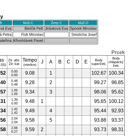
ky
B
Muži C
Ženy C
Muži D
ová Eva
Bielčik Petr
Jirásková Eva
Sporek Miroslav
á Petra
Fistr Miroslav
Smolicha Josef
ateřina
Křivohlávek Pavel
Prcek
Body
as
Tempo
Ztr. abs.
Body
J
A
B
C
D
E
chlapácký
Ztr. kat.
superžeb.
.SS)
(min/km)
žeb.
0.00
.52
9.08
1
102.67
100.34
0.00
0.48
.40
9.28
2
99.27
96.85
0.48
1.05
.57
9.34
3
98.06
95.62
1.05
1.39
.31
9.48
1
95.65
100.12
0.00
1.42
.34
9.49
4
95.44
92.93
1.42
2.04
.56
9.58
5
93.88
93.37
2.04
2.06
.58
9.59
2
93.73
98.31
0.27