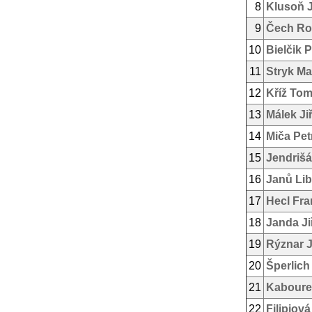
8
Klusoň 
9
Čech R
10
Bielčik P
11
Stryk Ma
12
Kříž To
13
Málek Jiř
14
Miča Pet
15
Jendrišá
16
Janů Lib
17
Hecl Fra
18
Janda Ji
19
Rýznar 
20
Šperlich
21
Kaboure
22
Filipiov