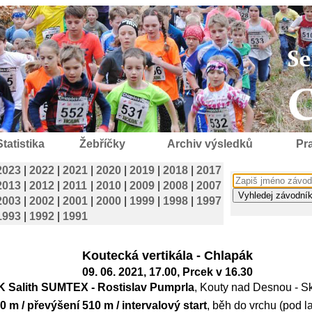
Statistika
Žebříčky
Archiv výsledků
Pra
2023
|
2022
|
2021
|
2020
|
2019
|
2018
|
2017
2013
|
2012
|
2011
|
2010
|
2009
|
2008
|
2007
2003
|
2002
|
2001
|
2000
|
1999
|
1998
|
1997
1993
|
1992
|
1991
Koutecká vertikála - Chlapák
09. 06. 2021, 17.00, Prcek v 16.30
K Salith SUMTEX - Rostislav Pumprla
, Kouty nad Desnou - Sk
0 m / převýšení 510 m / intervalový start
, běh do vrchu (pod 