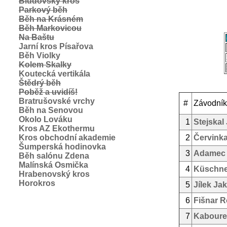
Bludovský kros
Parkový běh
Běh na Krásném
Běh Markovicou
Na Baštu
Jarní kros Písařova
Běh Violky
Kolem Skalky
Koutecká vertikála
Štědrý běh
Poběž a uvidíš!
Bratrušovské vrchy
#
Závodník
Běh na Senovou
Okolo Lováku
1
Stejskal
Kros AZ Ekothermu
Kros obchodní akademie
2
Červink
Šumperská hodinovka
3
Adamec
Běh salónu Zdena
Malínská Osmička
4
Küschne
Hrabenovský kros
Horokros
5
Jílek Ja
6
Fišnar 
7
Kaboure