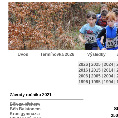
Úvod
Termínovka 2026
Výsledky
2026
|
2025
|
2024
|
2016
|
2015
|
2014
|
2006
|
2005
|
2004
|
1996
|
1995
|
1994
|
Závody ročníku 2021
Běh za břehem
S
Běh Balatonem
Kros gymnázia
250