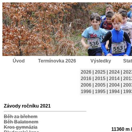
Úvod
Termínovka 2026
Výsledky
Stat
2026
|
2025
|
2024
|
202
2016
|
2015
|
2014
|
201
2006
|
2005
|
2004
|
200
1996
|
1995
|
1994
|
199
Závody ročníku 2021
Běh za břehem
Běh Balatonem
Kros gymnázia
11360 m /