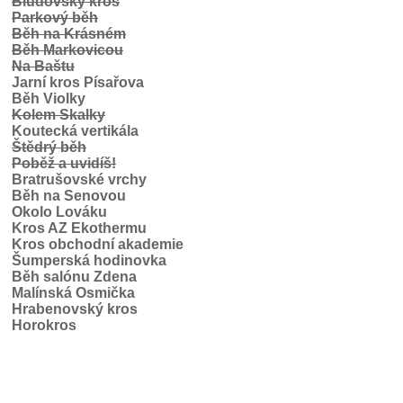
Bludovský kros
Parkový běh
Běh na Krásném
Běh Markovicou
Na Baštu
Jarní kros Písařova
Běh Violky
Kolem Skalky
Koutecká vertikála
Štědrý běh
Poběž a uvidíš!
Bratrušovské vrchy
Běh na Senovou
Okolo Lováku
Kros AZ Ekothermu
Kros obchodní akademie
Šumperská hodinovka
Běh salónu Zdena
Malínská Osmička
Hrabenovský kros
Horokros