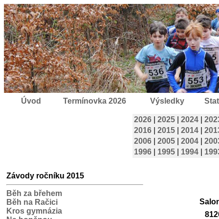
Úvod
Termínovka 2026
Výsledky
Stat
2026
|
2025
|
2024
|
202
2016
|
2015
|
2014
|
201
2006
|
2005
|
2004
|
200
1996
|
1995
|
1994
|
199
Závody ročníku 2015
Běh za břehem
Salo
Běh na Račici
Kros gymnázia
812