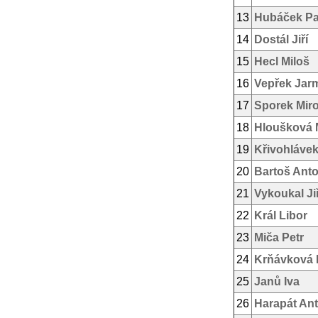
13
Hubáček Pa
14
Dostál Jiří
15
Hecl Miloš
16
Vepřek Jarm
17
Sporek Mir
18
Hloušková 
19
Křivohlávek
20
Bartoš Ant
21
Vykoukal Jiř
22
Král Libor
23
Miča Petr
24
Krňávková 
25
Janů Iva
26
Harapát An