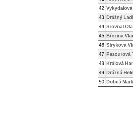
42
Vykydalová
43
Drážný Ladi
44
Srovnal Ota
45
Březina Vla
46
Stryková Vl
47
Pazourová 
48
Králová Ha
49
Drážná Hel
50
Dobeš Mart