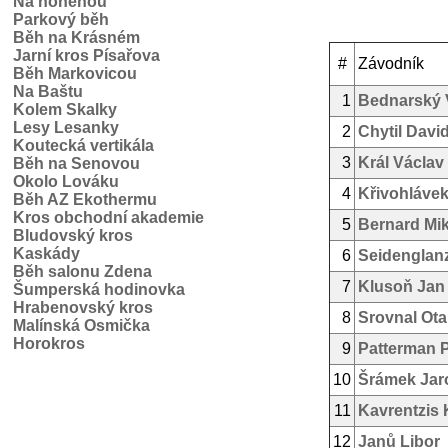
Na honěnou
Parkový běh
Běh na Krásném
Jarní kros Písařova
#
Závodník
Běh Markovicou
Na Baštu
1
Bednarský 
Kolem Skalky
Lesy Lesanky
2
Chytil Davi
Koutecká vertikála
3
Král Václav
Běh na Senovou
Okolo Lováku
4
Křivohláve
Běh AZ Ekothermu
Kros obchodní akademie
5
Bernard Mi
Bludovský kros
Kaskády
6
Seidenglan
Běh salonu Zdena
7
Klusoň Jan
Šumperská hodinovka
Hrabenovský kros
8
Srovnal Ota
Malínská Osmička
Horokros
9
Patterman 
10
Šrámek Jar
11
Kavrentzis 
12
Janů Libor