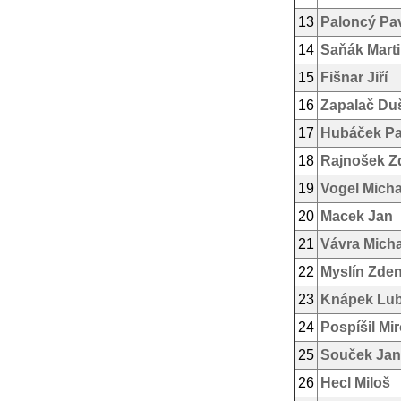
13
Paloncý Pa
14
Saňák Mart
15
Fišnar Jiří
16
Zapalač Du
17
Hubáček Pa
18
Rajnošek Z
19
Vogel Micha
20
Macek Jan
21
Vávra Micha
22
Myslín Zde
23
Knápek Lu
24
Pospíšil Mi
25
Souček Jan
26
Hecl Miloš