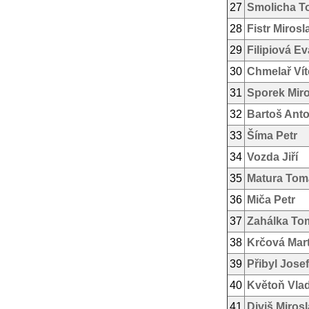
27
Smolicha T
28
Fistr Mirosl
29
Filipiová Ev
30
Chmelař Vít
31
Sporek Mir
32
Bartoš Ant
33
Šíma Petr
34
Vozda Jiří
35
Matura Tom
36
Miča Petr
37
Zahálka To
38
Krčová Mar
39
Přibyl Josef
40
Květoň Vlad
41
Diviš Miros