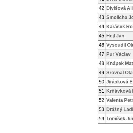
42
Divišová Al
43
Smolicha J
44
Karásek R
45
Hejl Jan
46
Vysoudil Ol
47
Pur Václav
48
Knápek Mat
49
Srovnal Ota
50
Jirásková 
51
Krňávková 
52
Valenta Pet
53
Drážný Ladi
54
Tomíšek Jin