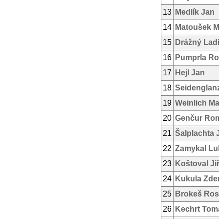
13
Medlík Jan
14
Matoušek M
15
Drážný Ladi
16
Pumprla Ros
17
Hejl Jan
18
Seidenglan
19
Weinlich Ma
20
Genčur Ro
21
Šalplachta 
22
Zamykal Lu
23
Koštoval Jiř
24
Kukula Zde
25
Brokeš Rost
26
Kechrt Tom