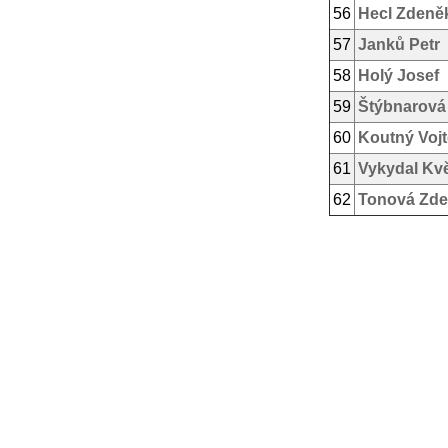
56
Hecl Zdeně
57
Janků Petr
58
Holý Josef
59
Štýbnarová
60
Koutný Voj
61
Vykydal Kv
62
Tonová Zd