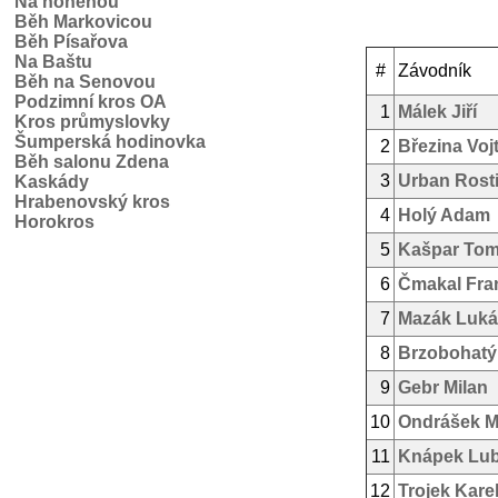
Na honěnou
Běh Markovicou
Běh Písařova
Na Baštu
#
Závodník
Běh na Senovou
Podzimní kros OA
1
Málek Jiří
Kros průmyslovky
Šumperská hodinovka
2
Březina Voj
Běh salonu Zdena
3
Urban Rosti
Kaskády
Hrabenovský kros
4
Holý Adam
Horokros
5
Kašpar To
6
Čmakal Fra
7
Mazák Luká
8
Brzobohatý
9
Gebr Milan
10
Ondrášek M
11
Knápek Lu
12
Trojek Kare