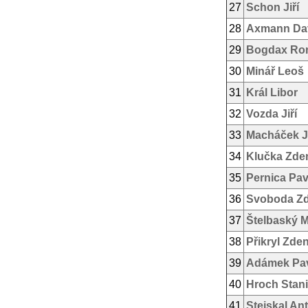
27
Schon Jiří
28
Axmann Da
29
Bogdax Ro
30
Minář Leoš
31
Král Libor
32
Vozda Jiří
33
Macháček Ji
34
Klučka Zde
35
Pernica Pav
36
Svoboda Z
37
Štelbaský M
38
Přikryl Zde
39
Adámek Pa
40
Hroch Stani
41
Stejskal An