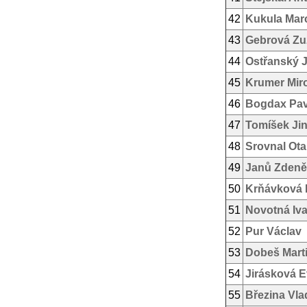
42
Kukula Mar
43
Gebrová Zu
44
Ostřanský 
45
Krumer Mir
46
Bogdax Pav
47
Tomíšek Jin
48
Srovnal Ota
49
Janů Zdeně
50
Krňávková 
51
Novotná Iv
52
Pur Václav
53
Dobeš Mart
54
Jirásková 
55
Březina Vla