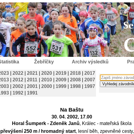
Statistika
Žebříčky
Archiv výsledků
Pra
2023
|
2022
|
2021
|
2020
|
2019
|
2018
|
2017
2013
|
2012
|
2011
|
2010
|
2009
|
2008
|
2007
2003
|
2002
|
2001
|
2000
|
1999
|
1998
|
1997
1993
|
1992
|
1991
Na Baštu
30. 04. 2002, 17.00
Horal Šumperk - Zdeněk Janů
, Králec - mateřská škola
 převýšení 250 m / hromadný start
, lesní běh, zpevněné cesty,