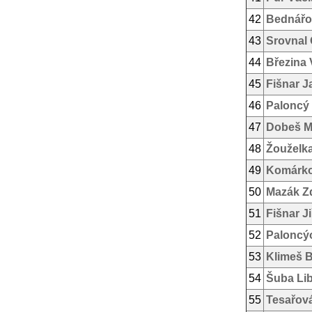
42
Bednářo
43
Srovnal 
44
Březina 
45
Fišnar J
46
Paloncý
47
Dobeš M
48
Žouželka
49
Komárko
50
Mazák Z
51
Fišnar Ji
52
Paloncý
53
Klimeš 
54
Šuba Li
55
Tesařová