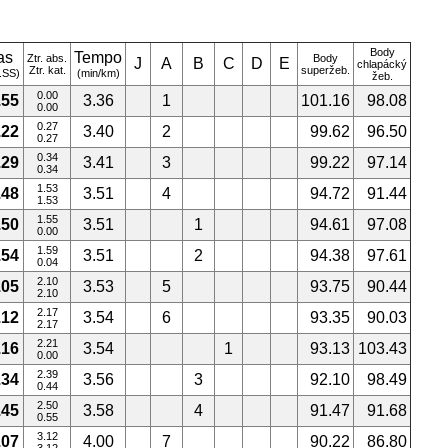
Body
as
Tempo
Ztr. abs.
Body
J
A
B
C
D
E
chlapácký
Ztr. kat.
superžeb.
.SS)
(min/km)
žeb.
0.00
.55
3.36
1
101.16
98.08
0.00
0.27
.22
3.40
2
99.62
96.50
0.27
0.34
.29
3.41
3
99.22
97.14
0.34
1.53
.48
3.51
4
94.72
91.44
1.53
1.55
.50
3.51
1
94.61
97.08
0.00
1.59
.54
3.51
2
94.38
97.61
0.04
2.10
.05
3.53
5
93.75
90.44
2.10
2.17
.12
3.54
6
93.35
90.03
2.17
2.21
.16
3.54
1
93.13
103.43
0.00
2.39
.34
3.56
3
92.10
98.49
0.44
2.50
.45
3.58
4
91.47
91.68
0.55
3.12
.07
4.00
7
90.22
86.80