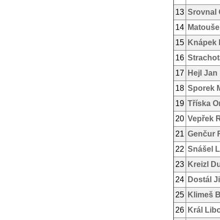
13
Srovnal 
14
Matouše
15
Knápek 
16
Strachot
17
Hejl Jan
18
Sporek M
19
Tříska O
20
Vepřek 
21
Genčur
22
Snášel 
23
Kreizl D
24
Dostál Ji
25
Klimeš 
26
Král Lib