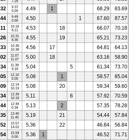
7.29
9.37
.32
4.49
1
68.29
83.69
0.00
9.49
.44
4.50
1
67.60
87.57
0.00
10.16
.11
4.53
18
66.07
70.18
8.21
10.31
.26
4.55
19
65.21
73.23
8.36
10.38
.33
4.56
17
64.81
64.13
10.38
11.07
.02
5.00
18
63.16
58.90
11.07
11.39
.34
5.04
5
61.34
73.70
9.18
12.10
.05
5.08
1
59.57
85.04
0.00
12.14
.09
5.08
20
59.34
59.60
10.19
12.39
.34
5.11
6
57.92
70.59
10.18
12.49
.44
5.13
2
57.35
78.28
0.39
13.40
.35
5.19
21
54.44
57.84
11.45
15.57
.52
5.36
22
46.64
56.84
14.02
15.59
.54
5.36
1
46.52
71.71
0.00