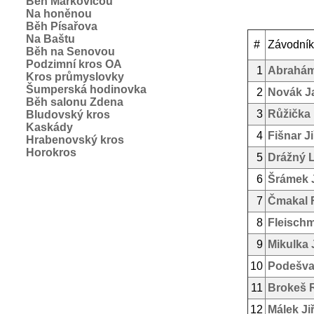
Běh Markovicou
Na honěnou
Běh Písařova
Na Baštu
#
Závodník
Běh na Senovou
Podzimní kros OA
1
Abrahám
Kros průmyslovky
Šumperská hodinovka
2
Novák J
Běh salonu Zdena
3
Růžička 
Bludovský kros
Kaskády
4
Fišnar Ji
Hrabenovský kros
Horokros
5
Drážný L
6
Šrámek 
7
Čmakal F
8
Fleisch
9
Mikulka 
10
Podešva
11
Brokeš R
12
Málek Jiř