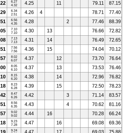
6.27
.22
4.25
11
79.11
87.15
4.32
6.34
.29
4.26
4
78.71
77.40
2.51
6.56
.51
4.28
2
77.46
88.39
4.35
7.10
.05
4.30
13
76.66
72.82
7.10
7.13
.08
4.31
14
76.49
72.65
7.13
7.56
.51
4.36
15
74.04
70.12
7.56
8.02
.57
4.37
12
73.70
76.64
6.07
8.05
.00
4.37
13
73.53
76.46
6.10
8.15
.10
4.38
14
72.96
76.82
6.20
8.23
.18
4.39
15
72.50
78.23
6.28
8.47
.42
4.42
3
71.14
83.57
6.26
8.56
.51
4.43
4
70.62
81.16
6.35
9.02
.57
4.44
16
70.28
66.24
9.02
9.23
.18
4.47
16
69.08
69.36
7.28
9.24
.19
4.47
17
69.03
75.88