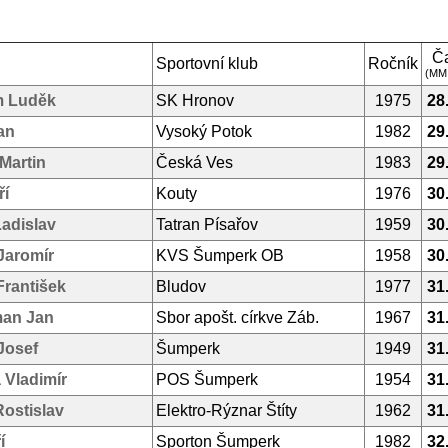
Č
Sportovní klub
Ročník
(MM
 Luděk
SK Hronov
1975
28
an
Vysoký Potok
1982
29
Martin
Česká Ves
1983
29
ří
Kouty
1976
30
adislav
Tatran Písařov
1959
30
Jaromír
KVS Šumperk OB
1958
30
rantišek
Bludov
1977
31
man Jan
Sbor apošt. církve Záb.
1967
31
Josef
Šumperk
1949
31
 Vladimír
POS Šumperk
1954
31
ostislav
Elektro-Rýznar Štíty
1962
31
í
Sporton Šumperk
1982
32