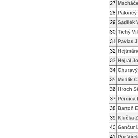
27
Macháček
28
Paloncý
29
Sadílek 
30
Tichý Vi
31
Pavlas Ji
32
Hejtmáne
33
Hejral J
34
Churavý
35
Medlík C
36
Hroch St
37
Pernica 
38
Bartoň 
39
Klučka 
40
Genčur 
41
Pur Václ