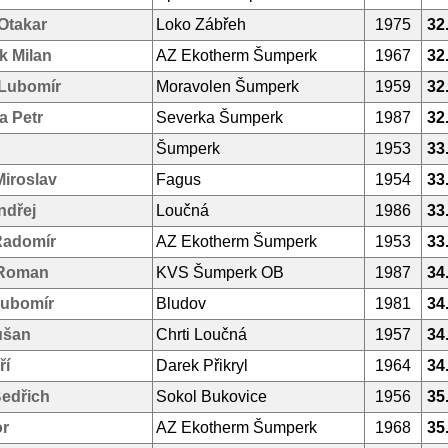
Otakar
Loko Zábřeh
1975
32
k Milan
AZ Ekotherm Šumperk
1967
32
Lubomír
Moravolen Šumperk
1959
32
a Petr
Severka Šumperk
1987
32
Šumperk
1953
33
iroslav
Fagus
1954
33
ndřej
Loučná
1986
33
Radomír
AZ Ekotherm Šumperk
1953
33
 Roman
KVS Šumperk OB
1987
34
Lubomír
Bludov
1981
34
ušan
Chrti Loučná
1957
34
ří
Darek Přikryl
1964
34
Bedřich
Sokol Bukovice
1956
35
or
AZ Ekotherm Šumperk
1968
35