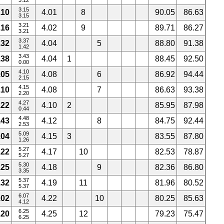
3.12
3.15
.10
4.01
8
90.05
86.63
3.15
3.21
.16
4.02
9
89.71
86.27
3.21
3.37
.32
4.04
5
88.80
91.38
1.42
3.43
.38
4.04
1
88.45
92.50
0.00
4.10
.05
4.08
6
86.92
94.44
2.15
4.15
.10
4.08
7
86.63
93.38
2.20
4.27
.22
4.10
2
85.95
87.98
0.44
4.48
.43
4.12
8
84.75
92.44
2.53
5.09
.04
4.15
3
83.55
87.80
1.26
5.27
.22
4.17
10
82.53
78.87
5.27
5.30
.25
4.18
9
82.36
86.80
3.35
5.37
.32
4.19
11
81.96
80.52
5.37
6.07
.02
4.22
10
80.25
85.63
4.12
6.25
.20
4.25
12
79.23
75.47
6.25