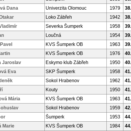
vá Dana
Univerzita Olomouc
1979
38
Otakar
Loko Zábřeh
1942
38
Vladimír
Severka Šumperk
1958
39
an
Loučná
1954
39
 Pavel
KVS Šumperk OB
1963
39
artin
KVS Šumperk OB
1976
40
 Jaroslav
Eskymo klub Zábřeh
1950
40
vá Eva
SKP Šumperk
1958
41
deněk
Sokol Hrabenov
1962
41
ří
Kouty
1950
41
ová Mária
KVS Šumperk OB
1963
41
Bohuslav
Sokol Hrabenov
1959
42
bor
Šumperk
1953
44
 Marie
KVS Šumperk OB
1984
44