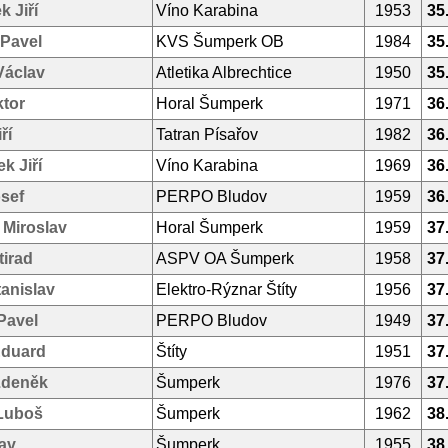
 Jiří
Víno Karabina
1953
35
 Pavel
KVS Šumperk OB
1984
35
Václav
Atletika Albrechtice
1950
35
ktor
Horal Šumperk
1971
36
ří
Tatran Písařov
1982
36
k Jiří
Víno Karabina
1969
36
osef
PERPO Bludov
1959
36
 Miroslav
Horal Šumperk
1959
37
tirad
ASPV OA Šumperk
1958
37
anislav
Elektro-Rýznar Štíty
1956
37
Pavel
PERPO Bludov
1949
37
Eduard
Štíty
1951
37
Zdeněk
Šumperk
1976
37
Luboš
Šumperk
1962
38
av
Šumperk
1955
38