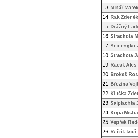
13
Minář Mare
14
Rak Zdeně
15
Drážný Ladi
16
Strachota M
17
Seidenglan
18
Strachota J
19
Račák Aleš
20
Brokeš Rost
21
Březina Voj
22
Klučka Zde
23
Šalplachta 
24
Kopa Micha
25
Vepřek Rad
26
Račák Ivoš