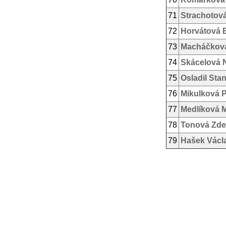
71
Strachotov
72
Horvátová 
73
Macháčkov
74
Skácelová 
75
Osladil Stan
76
Mikulková P
77
Medlíková M
78
Tonová Zd
79
Hašek Václ