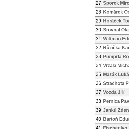
27
Sporek Mir
28
Komárek On
29
Horáček T
30
Srovnal Ota
31
Wittman E
32
Růžička Kar
33
Pumprla Ros
34
Vrzala Mich
35
Mazák Luká
36
Strachota P
37
Vozda Jiří
38
Pernica Pav
39
Janků Zden
40
Bartoň Edu
41
Fischer Ivo