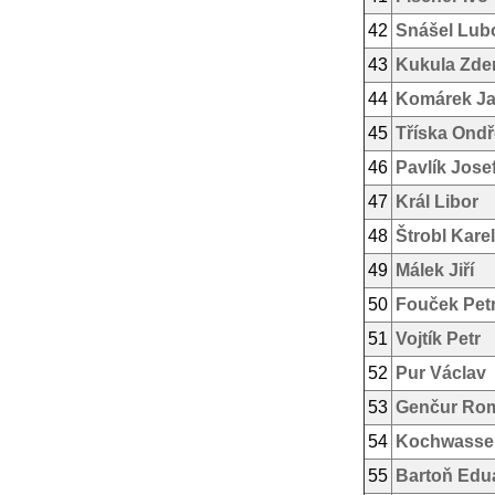
42
Snášel Lub
43
Kukula Zde
44
Komárek Ja
45
Tříska Ondř
46
Pavlík Jose
47
Král Libor
48
Štrobl Karel
49
Málek Jiří
50
Fouček Pet
51
Vojtík Petr
52
Pur Václav
53
Genčur Ro
54
Kochwasser
55
Bartoň Edu