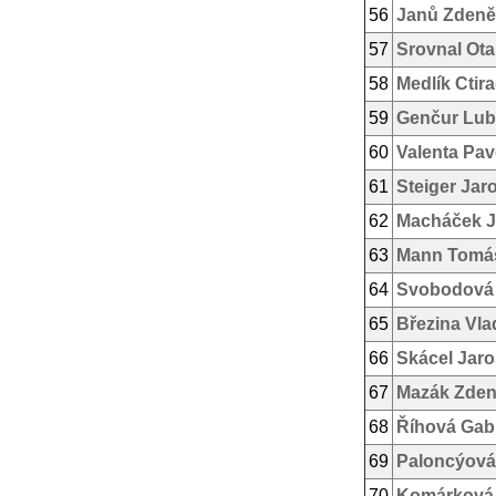
56
Janů Zdeně
57
Srovnal Ota
58
Medlík Ctir
59
Genčur Lu
60
Valenta Pav
61
Steiger Jar
62
Macháček Ji
63
Mann Tomá
64
Svobodová 
65
Březina Vla
66
Skácel Jaro
67
Mazák Zde
68
Říhová Gabr
69
Paloncýová
70
Komárková