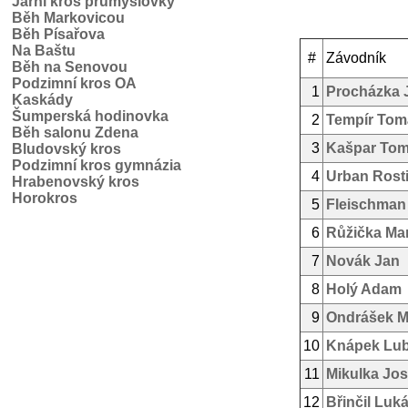
Jarní kros průmyslovky
Běh Markovicou
Běh Písařova
Na Baštu
#
Závodník
Běh na Senovou
Podzimní kros OA
1
Procházka 
Kaskády
Šumperská hodinovka
2
Tempír Tom
Běh salonu Zdena
3
Kašpar To
Bludovský kros
Podzimní kros gymnázia
4
Urban Rosti
Hrabenovský kros
Horokros
5
Fleischman
6
Růžička Mar
7
Novák Jan
8
Holý Adam
9
Ondrášek M
10
Knápek Lu
11
Mikulka Jos
12
Břinčil Luk