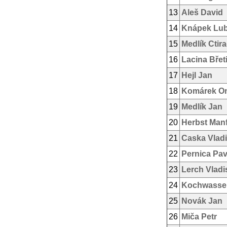
13
Aleš David
14
Knápek Lu
15
Medlík Ctir
16
Lacina Břet
17
Hejl Jan
18
Komárek On
19
Medlík Jan
20
Herbst Man
21
Caska Vladi
22
Pernica Pav
23
Lerch Vladi
24
Kochwasser
25
Novák Jan
26
Miča Petr