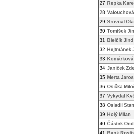
27
Repka Kare
28
Valouchová
29
Srovnal Ota
30
Tomíšek Jin
31
Bielčík Jind
32
Hejtmánek J
33
Komárková
34
Janíček Zd
35
Merta Jaros
36
Osička Milo
37
Vykydal Kv
38
Osladil Stan
39
Holý Milan
40
Částek Ond
41
Bank Rosti