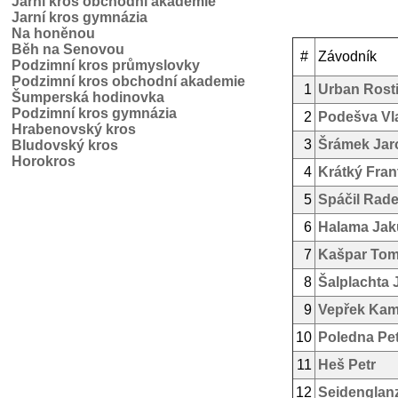
Jarní kros obchodní akademie
Jarní kros gymnázia
Na honěnou
Běh na Senovou
#
Závodník
Podzimní kros průmyslovky
Podzimní kros obchodní akademie
1
Urban Rosti
Šumperská hodinovka
Podzimní kros gymnázia
2
Podešva Vl
Hrabenovský kros
3
Šrámek Jar
Bludovský kros
Horokros
4
Krátký Fran
5
Spáčil Rad
6
Halama Jak
7
Kašpar To
8
Šalplachta 
9
Vepřek Kam
10
Poledna Pet
11
Heš Petr
12
Seidenglan