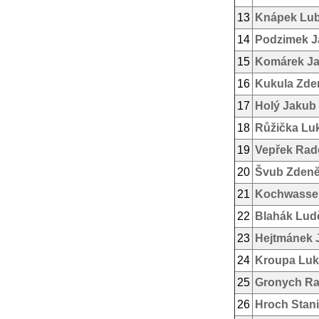
13
Knápek Lu
14
Podzimek J
15
Komárek Ja
16
Kukula Zde
17
Holý Jakub
18
Růžička Lu
19
Vepřek Rad
20
Švub Zden
21
Kochwasser
22
Blahák Lud
23
Hejtmánek J
24
Kroupa Luk
25
Gronych R
26
Hroch Stani