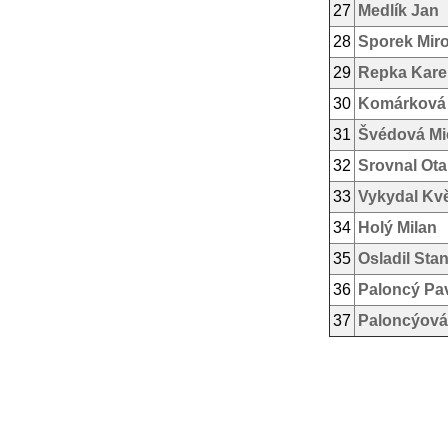
27
Medlík Jan
28
Sporek Mir
29
Repka Kare
30
Komárková
31
Švédová Mi
32
Srovnal Ota
33
Vykydal Kv
34
Holý Milan
35
Osladil Stan
36
Paloncý Pa
37
Paloncýová