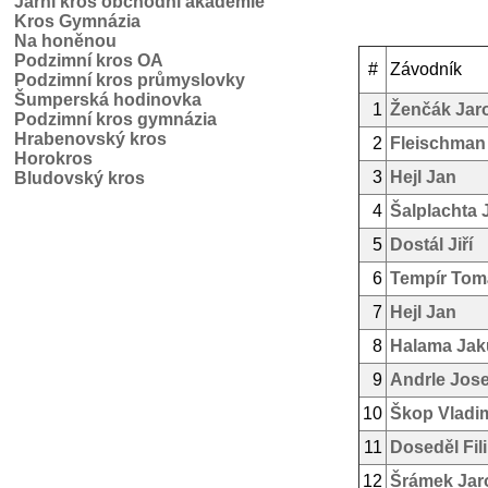
Jarní kros obchodní akademie
Kros Gymnázia
Na honěnou
Podzimní kros OA
#
Závodník
Podzimní kros průmyslovky
Šumperská hodinovka
1
Ženčák Jar
Podzimní kros gymnázia
Hrabenovský kros
2
Fleischman
Horokros
3
Hejl Jan
Bludovský kros
4
Šalplachta 
5
Dostál Jiří
6
Tempír Tom
7
Hejl Jan
8
Halama Jak
9
Andrle Jose
10
Škop Vladim
11
Doseděl Fil
12
Šrámek Jar