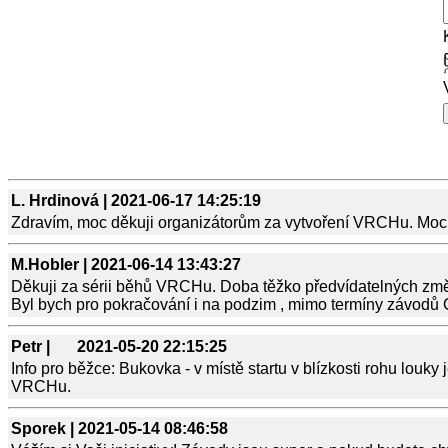
L. Hrdinová |
2021-06-17 14:25:19
Zdravím, moc děkuji organizátorům za vytvoření VRCHu. Moc j
M.Hobler |
2021-06-14 13:43:27
Děkuji za sérii běhů VRCHu. Doba těžko předvídatelných změn
Byl bych pro pokračování i na podzim , mimo termíny závodů
Petr |
2021-05-20 22:15:25
Info pro běžce: Bukovka - v místě startu v blízkosti rohu louky 
VRCHu.
Sporek |
2021-05-14 08:46:58