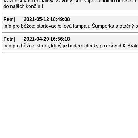
Vážím si Vaši iniciativy! Závody jsou super a pokud budete c
do našich končin !
Petr |
2021-05-12 18:49:08
Info pro běžce: startovací/cílová lampa u Šumperka a otočný 
Petr |
2021-04-29 16:56:18
Info pro běžce: strom, který je bodem otočky pro závod K Bra