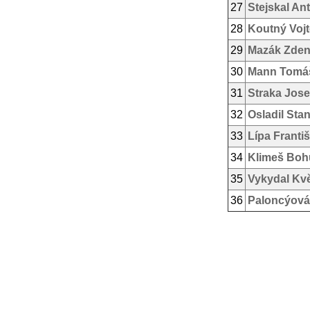
27
Stejskal An
28
Koutný Voj
29
Mazák Zde
30
Mann Tomá
31
Straka Jose
32
Osladil Stan
33
Lípa Franti
34
Klimeš Boh
35
Vykydal Kv
36
Paloncýová