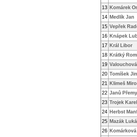
13
Komárek On
14
Medlík Jan
15
Vepřek Rad
16
Knápek Lu
17
Král Libor
18
Krátký Ro
19
Valouchová
20
Tomíšek Jin
21
Klimeš Miro
22
Janů Přemy
23
Trojek Kare
24
Herbst Man
25
Mazák Luká
26
Komárková