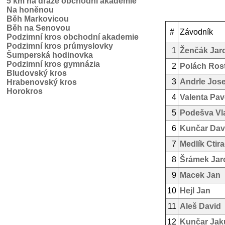
5 km na dráze obchodní akademie
Na honěnou
Běh Markovicou
Běh na Senovou
#
Závodník
Podzimní kros obchodní akademie
Podzimní kros průmyslovky
1
Ženčák Jar
Šumperská hodinovka
Podzimní kros gymnázia
2
Polách Rost
Bludovský kros
3
Andrle Jose
Hrabenovský kros
Horokros
4
Valenta Pav
5
Podešva Vl
6
Kunčar Dav
7
Medlík Ctir
8
Šrámek Jar
9
Macek Jan
10
Hejl Jan
11
Aleš David
12
Kunčar Jak