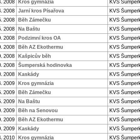
4. 2008
Kros gymnázia
KVS Šumper
4. 2008
Jarní kros Písařova
KVS Šumper
5. 2008
Běh Zámečku
KVS Šumper
5. 2008
Na Baštu
KVS Šumper
9. 2008
Podzimní kros OA
KVS Šumper
9. 2008
Běh AZ Ekothermu
KVS Šumper
9. 2008
Kašpicův běh
KVS Šumper
0. 2008
Šumperská hodinovka
KVS Šumper
0. 2008
Kaskády
KVS Šumper
4. 2009
Kros gymnázia
KVS Šumper
5. 2009
Běh Zámečku
KVS Šumper
5. 2009
Na Baštu
KVS Šumper
9. 2009
Běh na Senovou
KVS Šumper
9. 2009
Běh AZ Ekothermu
KVS Šumper
9. 2009
Kaskády
KVS Šumper
4. 2010
Kros gymnázia
KVS Šumper