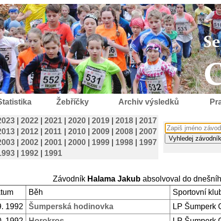
Statistika
Žebříčky
Archiv výsledků
Pra
2023
|
2022
|
2021
|
2020
|
2019
|
2018
|
2017
2013
|
2012
|
2011
|
2010
|
2009
|
2008
|
2007
2003
|
2002
|
2001
|
2000
|
1999
|
1998
|
1997
1993
|
1992
|
1991
Závodník
Halama Jakub
absolvoval do dnešní
tum
Běh
Sportovní klu
9. 1992
Šumperská hodinovka
LP Šumperk 
0. 1992
Horokros
LP Šumperk 