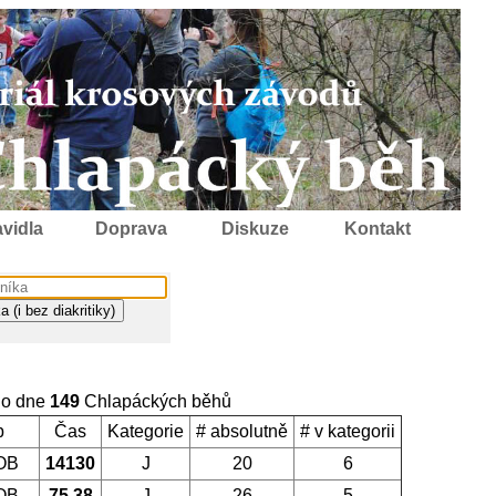
vidla
Doprava
Diskuze
Kontakt
ho dne
149
Chlapáckých běhů
b
Čas
Kategorie
# absolutně
# v kategorii
OB
14130
J
20
6
OB
75.38
J
26
5