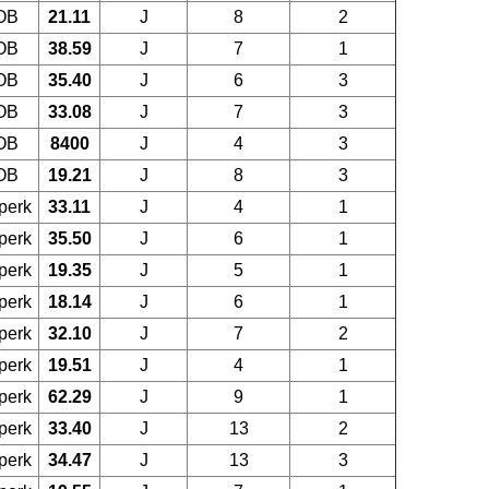
OB
21.11
J
8
2
OB
38.59
J
7
1
OB
35.40
J
6
3
OB
33.08
J
7
3
OB
8400
J
4
3
OB
19.21
J
8
3
perk
33.11
J
4
1
perk
35.50
J
6
1
perk
19.35
J
5
1
perk
18.14
J
6
1
perk
32.10
J
7
2
perk
19.51
J
4
1
perk
62.29
J
9
1
perk
33.40
J
13
2
perk
34.47
J
13
3