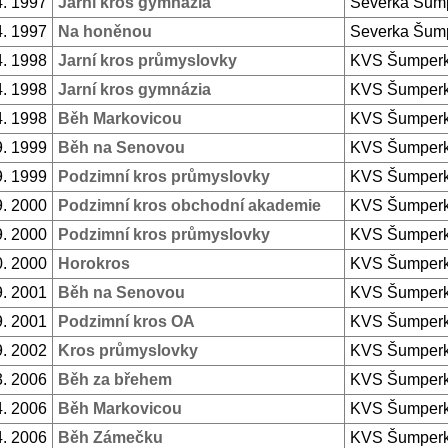
4. 1997
Jarní kros gymnázia
Severka Šum
4. 1997
Na honěnou
Severka Šum
4. 1998
Jarní kros průmyslovky
KVS Šumper
4. 1998
Jarní kros gymnázia
KVS Šumper
4. 1998
Běh Markovicou
KVS Šumper
9. 1999
Běh na Senovou
KVS Šumper
9. 1999
Podzimní kros průmyslovky
KVS Šumper
9. 2000
Podzimní kros obchodní akademie
KVS Šumper
9. 2000
Podzimní kros průmyslovky
KVS Šumper
0. 2000
Horokros
KVS Šumper
9. 2001
Běh na Senovou
KVS Šumper
9. 2001
Podzimní kros OA
KVS Šumper
9. 2002
Kros průmyslovky
KVS Šumper
3. 2006
Běh za břehem
KVS Šumper
4. 2006
Běh Markovicou
KVS Šumper
4. 2006
Běh Zámečku
KVS Šumper