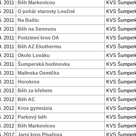
4. 2011
Běh Markovicou
KVS Šumper
5. 2011
O pohár starosty Loučné
KVS Šumper
5. 2011
Na Baštu
KVS Šumper
9. 2011
Běh na Senovou
KVS Šumper
9. 2011
Podzimní kros OA
KVS Šumper
9. 2011
Běh AZ Ekothermu
KVS Šumper
9. 2011
Okolo Lováku
KVS Šumper
0. 2011
Šumperská hodinovka
KVS Šumper
0. 2011
Malínska Osmička
KVS Šumper
0. 2011
Horokros
KVS Šumper
3. 2012
Běh za břehem
KVS Šumper
3. 2012
Běh AC
KVS Šumper
4. 2012
Kros gymnázia
KVS Šumper
4. 2012
Parkový běh
KVS Šumper
4. 2012
Běh Markovicou
KVS Šumper
5. 2012
Jarní kros Písařova
KVS Šumper