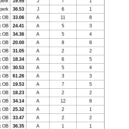
perk
19.55
J
7
1
perk
36.53
J
6
1
k OB
33.06
A
11
8
k OB
24.41
A
5
3
k OB
34.36
A
5
4
k OB
20.00
A
8
8
k OB
31.05
A
2
2
k OB
18.34
A
6
5
k OB
30.53
A
5
4
k OB
61.26
A
3
3
k OB
19.53
A
7
5
k OB
18.23
A
2
2
k OB
34.14
A
12
8
k OB
25.32
A
2
1
k OB
33.47
A
2
2
k OB
36.35
A
1
1