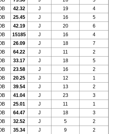
OB
42.32
J
19
4
OB
25.45
J
16
5
OB
42.19
J
20
6
OB
15185
J
16
4
OB
26.09
J
18
7
OB
64.22
J
11
2
OB
33.17
J
18
5
OB
23.58
J
16
2
OB
20.25
J
12
1
OB
39.54
J
13
2
OB
41.04
J
23
3
OB
25.01
J
11
1
OB
64.47
J
18
3
OB
32.52
J
5
2
OB
35.34
J
9
2