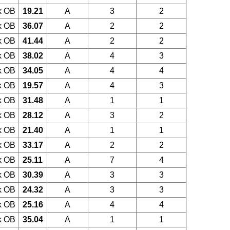
k OB
19.21
A
3
2
k OB
36.07
A
2
2
k OB
41.44
A
2
2
k OB
38.02
A
4
3
k OB
34.05
A
4
4
k OB
19.57
A
4
3
k OB
31.48
A
1
1
k OB
28.12
A
3
2
k OB
21.40
A
1
1
k OB
33.17
A
2
2
k OB
25.11
A
7
4
k OB
30.39
A
3
3
k OB
24.32
A
3
3
k OB
25.16
A
4
4
k OB
35.04
A
1
1