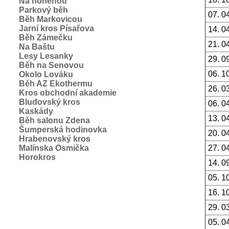
Na honěnou
Parkový běh
07. 0
Běh Markovicou
Jarní kros Písařova
14. 0
Běh Zámečku
21. 0
Na Baštu
Lesy Lesanky
29. 0
Běh na Senovou
06. 1
Okolo Lováku
Běh AZ Ekothermu
26. 0
Kros obchodní akademie
Bludovský kros
06. 0
Kaskády
13. 0
Běh salonu Zdena
Šumperská hodinovka
20. 0
Hrabenovský kros
Malínska Osmička
27. 0
Horokros
14. 0
05. 1
16. 1
29. 0
05. 0