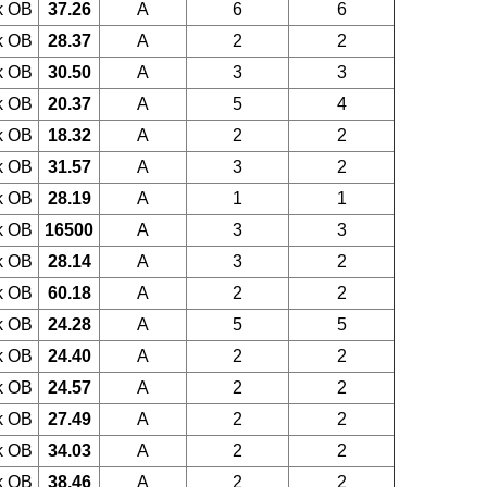
k OB
37.26
A
6
6
k OB
28.37
A
2
2
k OB
30.50
A
3
3
k OB
20.37
A
5
4
k OB
18.32
A
2
2
k OB
31.57
A
3
2
k OB
28.19
A
1
1
k OB
16500
A
3
3
k OB
28.14
A
3
2
k OB
60.18
A
2
2
k OB
24.28
A
5
5
k OB
24.40
A
2
2
k OB
24.57
A
2
2
k OB
27.49
A
2
2
k OB
34.03
A
2
2
k OB
38.46
A
2
2