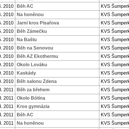
4. 2010
Běh AC
KVS Šumper
4. 2010
Na honěnou
KVS Šumper
5. 2010
Jarní kros Písařova
KVS Šumper
5. 2010
Běh Zámečku
KVS Šumper
5. 2010
Na Baštu
KVS Šumper
9. 2010
Běh na Senovou
KVS Šumper
9. 2010
Běh AZ Ekothermu
KVS Šumper
9. 2010
Okolo Lováku
KVS Šumper
9. 2010
Kaskády
KVS Šumper
0. 2010
Běh salonu Zdena
KVS Šumper
3. 2011
Běh za břehem
KVS Šumper
3. 2011
Okolo Bótína
KVS Šumper
4. 2011
Kros gymnázia
KVS Šumper
4. 2011
Běh AC
KVS Šumper
4. 2011
Na honěnou
KVS Šumper