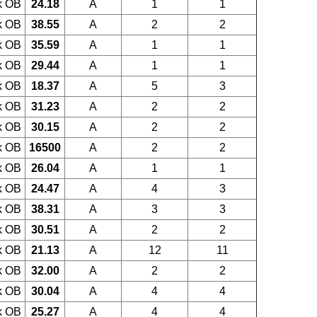
k OB
24.18
A
1
1
k OB
38.55
A
2
2
k OB
35.59
A
1
1
k OB
29.44
A
1
1
k OB
18.37
A
5
3
k OB
31.23
A
2
2
k OB
30.15
A
2
2
k OB
16500
A
2
2
k OB
26.04
A
1
1
k OB
24.47
A
4
3
k OB
38.31
A
3
3
k OB
30.51
A
2
2
k OB
21.13
A
12
11
k OB
32.00
A
2
2
k OB
30.04
A
4
4
k OB
25.27
A
4
4