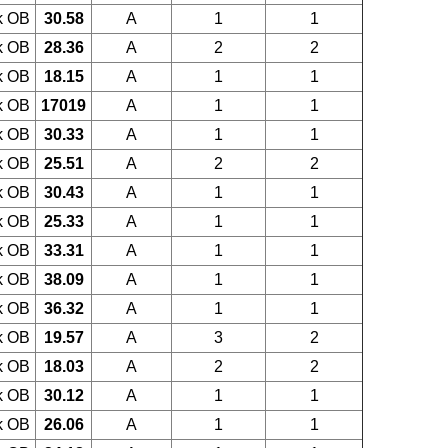
k OB
30.58
A
1
1
k OB
28.36
A
2
2
k OB
18.15
A
1
1
k OB
17019
A
1
1
k OB
30.33
A
1
1
k OB
25.51
A
2
2
k OB
30.43
A
1
1
k OB
25.33
A
1
1
k OB
33.31
A
1
1
k OB
38.09
A
1
1
k OB
36.32
A
1
1
k OB
19.57
A
3
2
k OB
18.03
A
2
2
k OB
30.12
A
1
1
k OB
26.06
A
1
1