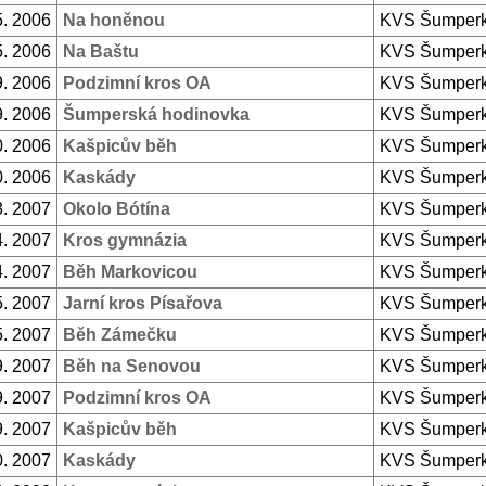
5. 2006
Na honěnou
KVS Šumper
5. 2006
Na Baštu
KVS Šumper
9. 2006
Podzimní kros OA
KVS Šumper
9. 2006
Šumperská hodinovka
KVS Šumper
0. 2006
Kašpicův běh
KVS Šumper
0. 2006
Kaskády
KVS Šumper
3. 2007
Okolo Bótína
KVS Šumper
4. 2007
Kros gymnázia
KVS Šumper
4. 2007
Běh Markovicou
KVS Šumper
5. 2007
Jarní kros Písařova
KVS Šumper
5. 2007
Běh Zámečku
KVS Šumper
9. 2007
Běh na Senovou
KVS Šumper
9. 2007
Podzimní kros OA
KVS Šumper
9. 2007
Kašpicův běh
KVS Šumper
0. 2007
Kaskády
KVS Šumper