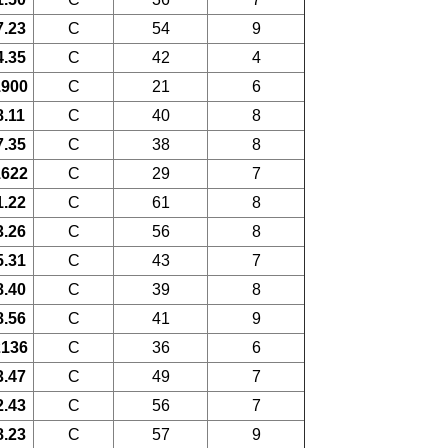
7.23
C
54
9
4.35
C
42
4
1900
C
21
6
8.11
C
40
8
7.35
C
38
8
1622
C
29
7
1.22
C
61
8
3.26
C
56
8
5.31
C
43
7
8.40
C
39
8
8.56
C
41
9
2136
C
36
6
3.47
C
49
7
2.43
C
56
7
8.23
C
57
9