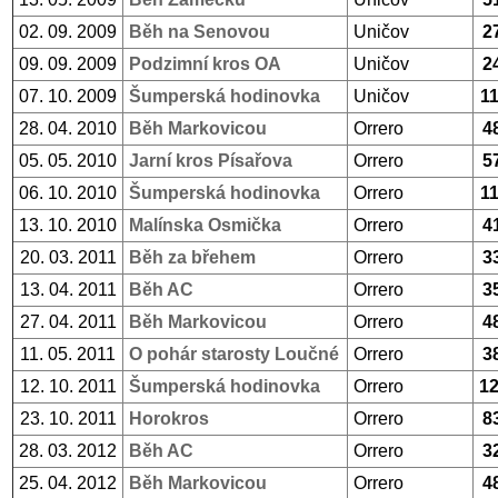
02. 09. 2009
Běh na Senovou
Uničov
2
09. 09. 2009
Podzimní kros OA
Uničov
2
07. 10. 2009
Šumperská hodinovka
Uničov
1
28. 04. 2010
Běh Markovicou
Orrero
4
05. 05. 2010
Jarní kros Písařova
Orrero
5
06. 10. 2010
Šumperská hodinovka
Orrero
1
13. 10. 2010
Malínska Osmička
Orrero
4
20. 03. 2011
Běh za břehem
Orrero
3
13. 04. 2011
Běh AC
Orrero
3
27. 04. 2011
Běh Markovicou
Orrero
4
11. 05. 2011
O pohár starosty Loučné
Orrero
3
12. 10. 2011
Šumperská hodinovka
Orrero
1
23. 10. 2011
Horokros
Orrero
8
28. 03. 2012
Běh AC
Orrero
3
25. 04. 2012
Běh Markovicou
Orrero
4