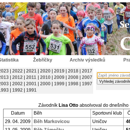
Statistika
Žebříčky
Archiv výsledků
Pra
2023
|
2022
|
2021
|
2020
|
2019
|
2018
|
2017
2013
|
2012
|
2011
|
2010
|
2009
|
2008
|
2007
2003
|
2002
|
2001
|
2000
|
1999
|
1998
|
1997
1993
|
1992
|
1991
Závodník
Lisa Otto
absolvoval do dnešního
Datum
Běh
Sportovní klub
29. 04. 2009
Běh Markovicou
Uničov
4
13. 05. 2009
Běh Zámečku
Uničov
5