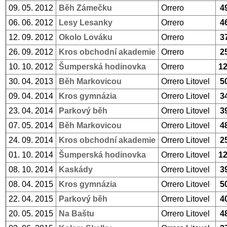
09. 05. 2012
Běh Zámečku
Orrero
4
06. 06. 2012
Lesy Lesanky
Orrero
4
12. 09. 2012
Okolo Lováku
Orrero
3
26. 09. 2012
Kros obchodní akademie
Orrero
2
10. 10. 2012
Šumperská hodinovka
Orrero
1
30. 04. 2013
Běh Markovicou
Orrero Litovel
5
09. 04. 2014
Kros gymnázia
Orrero Litovel
3
23. 04. 2014
Parkový běh
Orrero Litovel
3
07. 05. 2014
Běh Markovicou
Orrero Litovel
4
24. 09. 2014
Kros obchodní akademie
Orrero Litovel
2
01. 10. 2014
Šumperská hodinovka
Orrero Litovel
1
08. 10. 2014
Kaskády
Orrero Litovel
3
08. 04. 2015
Kros gymnázia
Orrero Litovel
5
22. 04. 2015
Parkový běh
Orrero Litovel
4
20. 05. 2015
Na Baštu
Orrero Litovel
4