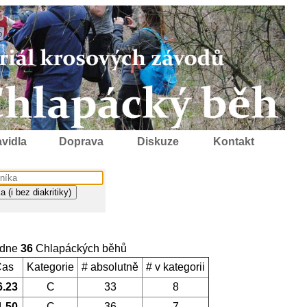
vidla
Doprava
Diskuze
Kontakt
 dne
36
Chlapáckých běhů
Čas
Kategorie
# absolutně
# v kategorii
6.23
C
33
8
1.50
C
36
7