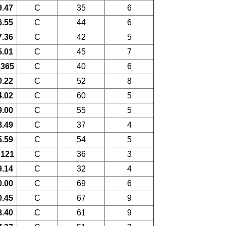
9.47
C
35
6
6.55
C
44
6
7.36
C
42
5
5.01
C
45
7
2365
C
40
6
0.22
C
52
8
4.02
C
60
5
9.00
C
55
5
8.49
C
37
4
5.59
C
54
5
2121
C
36
3
9.14
C
32
4
0.00
C
69
6
0.45
C
67
9
8.40
C
61
9