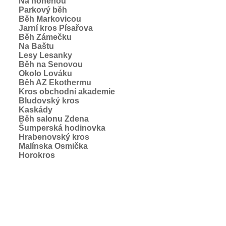
Na honěnou
Parkový běh
Běh Markovicou
Jarní kros Písařova
Běh Zámečku
Na Baštu
Lesy Lesanky
Běh na Senovou
Okolo Lováku
Běh AZ Ekothermu
Kros obchodní akademie
Bludovský kros
Kaskády
Běh salonu Zdena
Šumperská hodinovka
Hrabenovský kros
Malínska Osmička
Horokros