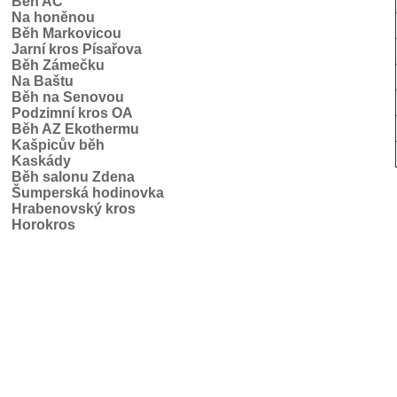
Běh AC
Na honěnou
Běh Markovicou
Jarní kros Písařova
Běh Zámečku
Na Baštu
Běh na Senovou
Podzimní kros OA
Běh AZ Ekothermu
Kašpicův běh
Kaskády
Běh salonu Zdena
Šumperská hodinovka
Hrabenovský kros
Horokros