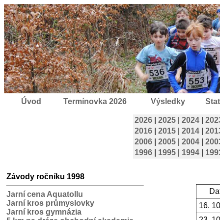
Úvod
Termínovka 2026
Výsledky
Stat
2026
|
2025
|
2024
|
202
2016
|
2015
|
2014
|
201
2006
|
2005
|
2004
|
200
1996
|
1995
|
1994
|
199
Závody ročníku 1998
Da
Jarní cena Aquatollu
Jarní kros průmyslovky
16. 1
Jarní kros gymnázia
23. 1