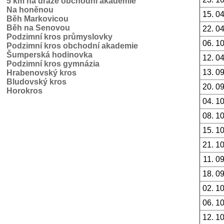
5 km na dráze obchodní akademie
Na honěnou
15. 0
Běh Markovicou
Běh na Senovou
22. 0
Podzimní kros průmyslovky
06. 1
Podzimní kros obchodní akademie
Šumperská hodinovka
12. 0
Podzimní kros gymnázia
13. 0
Hrabenovský kros
Bludovský kros
20. 0
Horokros
04. 1
08. 1
15. 1
21. 1
11. 0
18. 0
02. 1
06. 1
12. 1