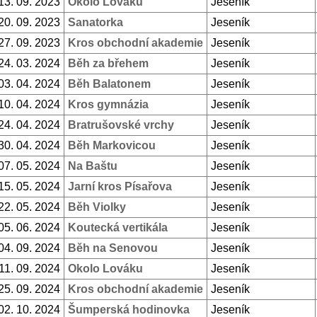
13. 09. 2023
Okolo Lováku
Jeseník
20. 09. 2023
Sanatorka
Jeseník
27. 09. 2023
Kros obchodní akademie
Jeseník
24. 03. 2024
Běh za břehem
Jeseník
03. 04. 2024
Běh Balatonem
Jeseník
10. 04. 2024
Kros gymnázia
Jeseník
24. 04. 2024
Bratrušovské vrchy
Jeseník
30. 04. 2024
Běh Markovicou
Jeseník
07. 05. 2024
Na Baštu
Jeseník
15. 05. 2024
Jarní kros Písařova
Jeseník
22. 05. 2024
Běh Violky
Jeseník
05. 06. 2024
Koutecká vertikála
Jeseník
04. 09. 2024
Běh na Senovou
Jeseník
11. 09. 2024
Okolo Lováku
Jeseník
25. 09. 2024
Kros obchodní akademie
Jeseník
02. 10. 2024
Šumperská hodinovka
Jeseník