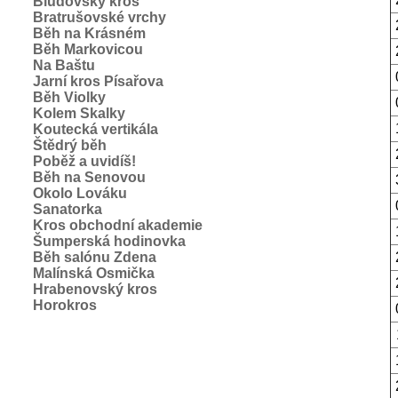
Bludovský kros
Bratrušovské vrchy
Běh na Krásném
Běh Markovicou
Na Baštu
Jarní kros Písařova
Běh Violky
Kolem Skalky
Koutecká vertikála
Štědrý běh
Poběž a uvidíš!
Běh na Senovou
Okolo Lováku
Sanatorka
Kros obchodní akademie
Šumperská hodinovka
Běh salónu Zdena
Malínská Osmička
Hrabenovský kros
Horokros