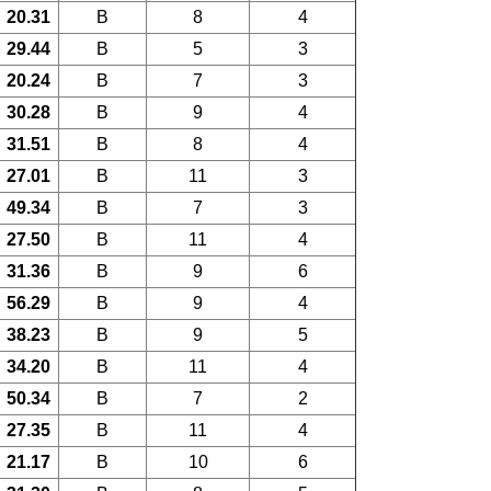
20.31
B
8
4
29.44
B
5
3
20.24
B
7
3
30.28
B
9
4
31.51
B
8
4
27.01
B
11
3
49.34
B
7
3
27.50
B
11
4
31.36
B
9
6
56.29
B
9
4
38.23
B
9
5
34.20
B
11
4
50.34
B
7
2
27.35
B
11
4
21.17
B
10
6