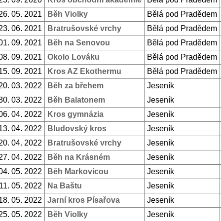
26. 05. 2021
Běh Violky
Bělá pod Pradědem
23. 06. 2021
Bratrušovské vrchy
Bělá pod Pradědem
01. 09. 2021
Běh na Senovou
Bělá pod Pradědem
08. 09. 2021
Okolo Lováku
Bělá pod Pradědem
15. 09. 2021
Kros AZ Ekothermu
Bělá pod Pradědem
20. 03. 2022
Běh za břehem
Jeseník
30. 03. 2022
Běh Balatonem
Jeseník
06. 04. 2022
Kros gymnázia
Jeseník
13. 04. 2022
Bludovský kros
Jeseník
20. 04. 2022
Bratrušovské vrchy
Jeseník
27. 04. 2022
Běh na Krásném
Jeseník
04. 05. 2022
Běh Markovicou
Jeseník
11. 05. 2022
Na Baštu
Jeseník
18. 05. 2022
Jarní kros Písařova
Jeseník
25. 05. 2022
Běh Violky
Jeseník