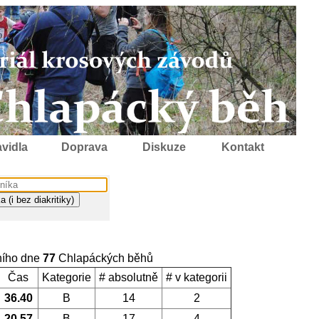
vidla
Doprava
Diskuze
Kontakt
ního dne
77
Chlapáckých běhů
Čas
Kategorie
# absolutně
# v kategorii
36.40
B
14
2
20.57
B
17
4