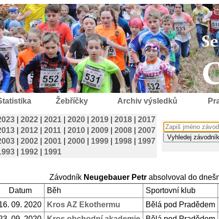
Statistika
Žebříčky
Archiv výsledků
Pra
2023
|
2022
|
2021
|
2020
|
2019
|
2018
|
2017
2013
|
2012
|
2011
|
2010
|
2009
|
2008
|
2007
2003
|
2002
|
2001
|
2000
|
1999
|
1998
|
1997
1993
|
1992
|
1991
Závodník
Neugebauer Petr
absolvoval do dneš
Datum
Běh
Sportovní klub
16. 09. 2020
Kros AZ Ekothermu
Bělá pod Pradědem
23. 09. 2020
Kros obchodní akademie
Bělá pod Pradědem