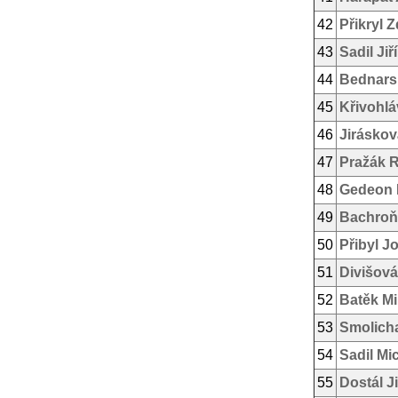
42
Přikryl 
43
Sadil Jiří
44
Bednars
45
Křivohlá
46
Jiráskov
47
Pražák R
48
Gedeon 
49
Bachroň
50
Přibyl J
51
Divišová
52
Batěk Mi
53
Smolich
54
Sadil Mi
55
Dostál Ji