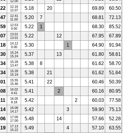
12.00
12.16
.22
5.18
20
69.89
60.50
12.07
12.41
.47
5.20
7
68.81
72.13
11.00
12.53
.59
5.22
1
68.30
85.52
0.00
13.01
.07
5.22
12
67.95
67.89
13.01
14.12
.18
5.30
1
64.90
91.94
0.00
15.24
.30
5.37
13
61.80
58.61
15.24
15.28
.34
5.38
8
61.62
58.70
13.47
15.28
.34
5.38
21
61.62
51.64
15.19
15.55
.01
5.41
22
60.46
50.39
15.46
16.02
.08
5.41
2
60.16
80.95
4.41
16.05
.11
5.42
2
60.03
77.58
8.18
16.08
.14
5.42
3
59.90
75.13
14.17
17.00
.06
5.48
14
57.66
52.28
17.00
17.13
.19
5.49
4
57.10
63.55
15.22