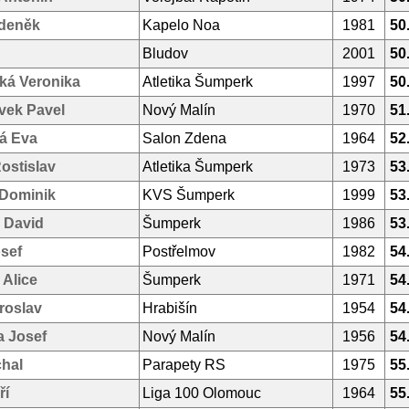
Zdeněk
Kapelo Noa
1981
50
Bludov
2001
50
ká Veronika
Atletika Šumperk
1997
50
vek Pavel
Nový Malín
1970
51
á Eva
Salon Zdena
1964
52
ostislav
Atletika Šumperk
1973
53
Dominik
KVS Šumperk
1999
53
 David
Šumperk
1986
53
osef
Postřelmov
1982
54
 Alice
Šumperk
1971
54
roslav
Hrabišín
1954
54
a Josef
Nový Malín
1956
54
chal
Parapety RS
1975
55
ří
Liga 100 Olomouc
1964
55