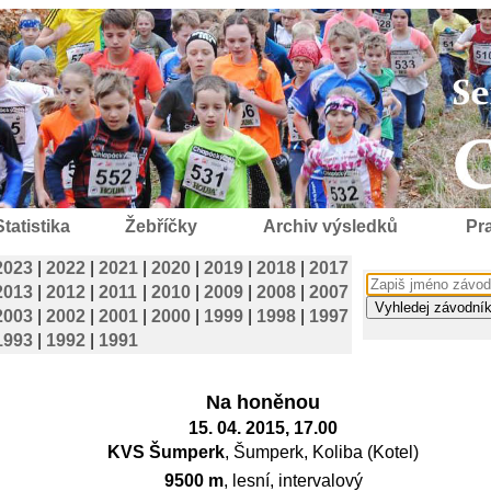
Statistika
Žebříčky
Archiv výsledků
Pra
2023
|
2022
|
2021
|
2020
|
2019
|
2018
|
2017
2013
|
2012
|
2011
|
2010
|
2009
|
2008
|
2007
2003
|
2002
|
2001
|
2000
|
1999
|
1998
|
1997
1993
|
1992
|
1991
Na honěnou
15. 04. 2015, 17.00
KVS Šumperk
, Šumperk, Koliba (Kotel)
9500 m
, lesní, intervalový