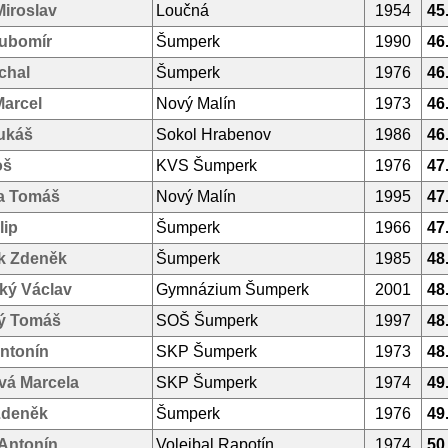
iroslav
Loučná
1954
45
Lubomír
Šumperk
1990
46
chal
Šumperk
1976
46
Marcel
Nový Malín
1973
46
ukáš
Sokol Hrabenov
1986
46
oš
KVS Šumperk
1976
47
a Tomáš
Nový Malín
1995
47
lip
Šumperk
1966
47
k Zdeněk
Šumperk
1985
48
ký Václav
Gymnázium Šumperk
2001
48
ý Tomáš
SOŠ Šumperk
1997
48
ntonín
SKP Šumperk
1973
48
vá Marcela
SKP Šumperk
1974
49
Zdeněk
Šumperk
1976
49
 Antonín
Volejbal Rapotín
1974
50