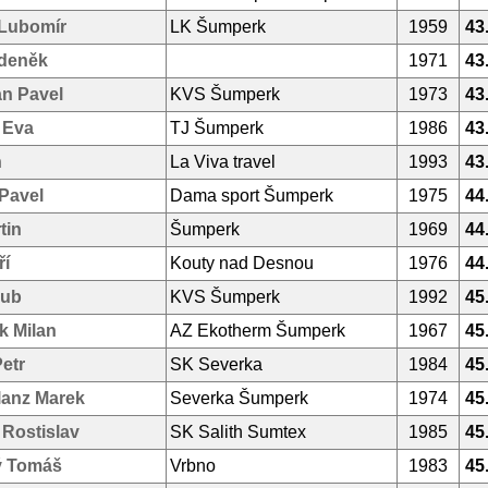
Lubomír
LK Šumperk
1959
43
Zdeněk
1971
43
an Pavel
KVS Šumperk
1973
43
á Eva
TJ Šumperk
1986
43
n
La Viva travel
1993
43
Pavel
Dama sport Šumperk
1975
44
tin
Šumperk
1969
44
ří
Kouty nad Desnou
1976
44
kub
KVS Šumperk
1992
45
k Milan
AZ Ekotherm Šumperk
1967
45
etr
SK Severka
1984
45
lanz Marek
Severka Šumperk
1974
45
Rostislav
SK Salith Sumtex
1985
45
ý Tomáš
Vrbno
1983
45