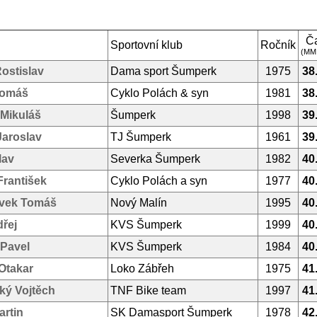
Č
Sportovní klub
Ročník
(MM
ostislav
Dama sport Šumperk
1975
38
Tomáš
Cyklo Polách & syn
1981
38
 Mikuláš
Šumperk
1998
39
Jaroslav
TJ Šumperk
1961
39
lav
Severka Šumperk
1982
40
rantišek
Cyklo Polách a syn
1977
40
ávek Tomáš
Nový Malín
1995
40
dřej
KVS Šumperk
1999
40
 Pavel
KVS Šumperk
1984
40
Otakar
Loko Zábřeh
1975
41
ký Vojtěch
TNF Bike team
1997
41
rtin
SK Damasport Šumperk
1978
42