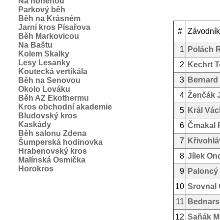
Na honěnou
Parkový běh
Běh na Krásném
Jarní kros Písařova
#
Závodník
Běh Markovicou
Na Baštu
1
Polách R
Kolem Skalky
Lesy Lesanky
2
Kechrt 
Koutecká vertikála
3
Bernard
Běh na Senovou
Okolo Lováku
4
Ženčák 
Běh AZ Ekothermu
Kros obchodní akademie
5
Král Vác
Bludovský kros
Kaskády
6
Čmakal F
Běh salonu Zdena
7
Křivohl
Šumperská hodinovka
Hrabenovský kros
8
Jílek On
Malínská Osmička
Horokros
9
Paloncý
10
Srovnal 
11
Bednars
12
Saňák Ma