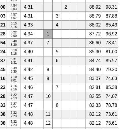
4.23
4.54
.00
4.31
2
88.92
98.31
3.03
4.57
.03
4.31
3
88.79
87.88
4.57
5.15
.21
4.33
4
88.02
85.43
5.15
5.22
.28
4.34
1
87.72
96.92
0.00
5.48
.54
4.37
7
86.60
78.41
5.39
6.18
.24
4.40
5
85.30
81.00
6.18
6.31
.37
4.41
6
84.74
85.57
6.31
6.39
.45
4.42
8
84.40
79.20
6.30
7.10
.16
4.45
9
83.07
74.63
7.01
7.16
.22
4.46
7
82.81
85.38
7.16
7.22
.28
4.47
10
82.55
74.07
7.13
7.27
.33
4.47
8
82.33
78.78
7.27
7.32
.38
4.48
11
82.12
73.61
7.23
7.32
.38
4.48
12
82.12
73.61
7.23