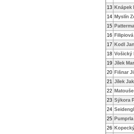
13
Knápek 
14
Myslín 
15
Patterm
16
Filipiov
17
Kodl Ja
18
Vošický 
19
Jílek Mar
20
Fišnar Ji
21
Jílek Ja
22
Matouše
23
Sýkora P
24
Seideng
25
Pumprla 
26
Kopeck