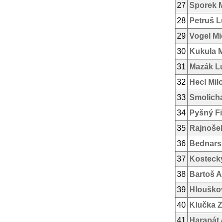
27
Sporek M
28
Petruš 
29
Vogel Mi
30
Kukula 
31
Mazák L
32
Hecl Mil
33
Smolich
34
Pyšný Fi
35
Rajnoše
36
Bednars
37
Kosteck
38
Bartoš A
39
Hlouško
40
Klučka 
41
Harapát