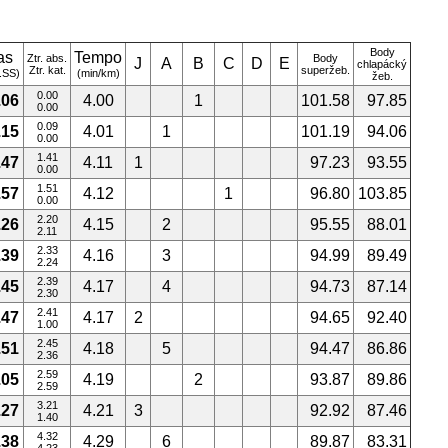
Body
as
Tempo
Ztr. abs.
Body
J
A
B
C
D
E
chlapácký
Ztr. kat.
superžeb.
.SS)
(min/km)
žeb.
0.00
.06
4.00
1
101.58
97.85
0.00
0.09
.15
4.01
1
101.19
94.06
0.00
1.41
.47
4.11
1
97.23
93.55
0.00
1.51
.57
4.12
1
96.80
103.85
0.00
2.20
.26
4.15
2
95.55
88.01
2.11
2.33
.39
4.16
3
94.99
89.49
2.24
2.39
.45
4.17
4
94.73
87.14
2.30
2.41
.47
4.17
2
94.65
92.40
1.00
2.45
.51
4.18
5
94.47
86.86
2.36
2.59
.05
4.19
2
93.87
89.86
2.59
3.21
.27
4.21
3
92.92
87.46
1.40
4.32
.38
4.29
6
89.87
83.31