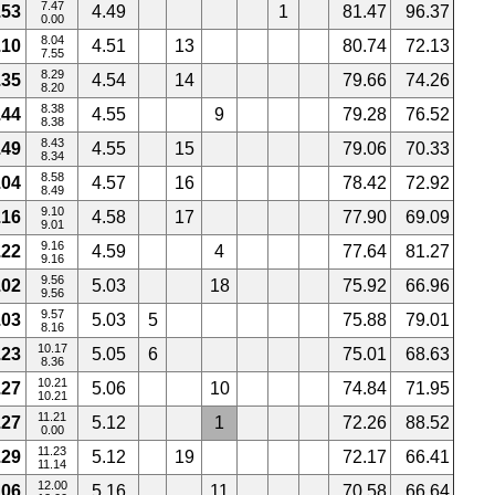
7.47
.53
4.49
1
81.47
96.37
0.00
8.04
.10
4.51
13
80.74
72.13
7.55
8.29
.35
4.54
14
79.66
74.26
8.20
8.38
.44
4.55
9
79.28
76.52
8.38
8.43
.49
4.55
15
79.06
70.33
8.34
8.58
.04
4.57
16
78.42
72.92
8.49
9.10
.16
4.58
17
77.90
69.09
9.01
9.16
.22
4.59
4
77.64
81.27
9.16
9.56
.02
5.03
18
75.92
66.96
9.56
9.57
.03
5.03
5
75.88
79.01
8.16
10.17
.23
5.05
6
75.01
68.63
8.36
10.21
.27
5.06
10
74.84
71.95
10.21
11.21
.27
5.12
1
72.26
88.52
0.00
11.23
.29
5.12
19
72.17
66.41
11.14
12.00
.06
5.16
11
70.58
66.64