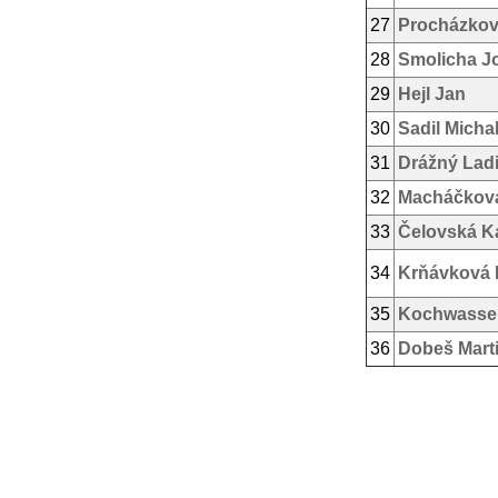
27
Procházkov
28
Smolicha J
29
Hejl Jan
30
Sadil Micha
31
Drážný Ladi
32
Macháčkov
33
Čelovská K
34
Krňávková 
35
Kochwasser
36
Dobeš Mart