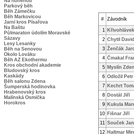
Na honěnou
Parkový běh
Běh Zámečku
Běh Markovicou
#
Závodník
Jarní kros Písařova
Na Baštu
1
Křivohláve
Půlmaraton údolím Moravské
Sázavy
2
Chytil Davi
Lesy Lesanky
3
Ženčák Jar
Běh na Senovou
Okolo Lováku
4
Čmakal Fra
Běh AZ Ekothermu
Kros obchodní akademie
5
Myslín Zde
Bludovský kros
Kaskády
6
Odložil Petr
Běh salonu Zdena
7
Kechrt Tom
Šumperská hodinovka
Hrabenovský kros
8
Dostál Jiří
Malínská Osmička
Horokros
9
Kukula Mar
10
Fišnar Jiří
11
Souček Jan
12
Haltmar Mir