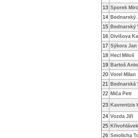
13
Sporek Mir
14
Bednarský J
15
Bednarský 
16
Divišova Ka
17
Sýkora Jan
18
Hecl Miloš
19
Bartoš Ant
20
Vorel Milan
21
Bednarská 
22
Miča Petr
23
Kavrentzis 
24
Vozda Jiří
25
Křivohlávek
26
Smolicha T