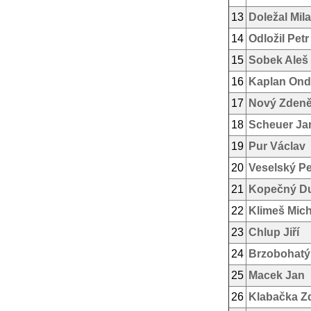
13
Doležal Mil
14
Odložil Petr
15
Sobek Aleš
16
Kaplan Ond
17
Nový Zden
18
Scheuer Ja
19
Pur Václav
20
Veselský Pe
21
Kopečný D
22
Klimeš Mich
23
Chlup Jiří
24
Brzobohatý
25
Macek Jan
26
Klabačka Z