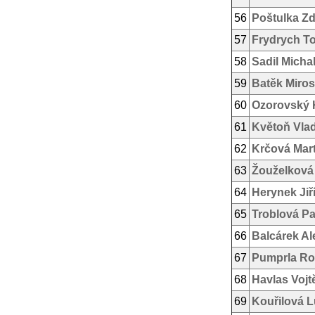
56
Poštulka Z
57
Frydrych T
58
Sadil Micha
59
Batěk Miros
60
Ozorovský 
61
Květoň Vlad
62
Krčová Mar
63
Žouželková
64
Herynek Jiř
65
Troblová Pa
66
Balcárek Al
67
Pumprla Ros
68
Havlas Vojt
69
Kouřilová L