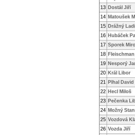
13
Dostál Jiří
14
Matoušek M
15
Drážný Ladi
16
Hubáček Pa
17
Sporek Mir
18
Fleischman
19
Nesporý Ja
20
Král Libor
21
Plhal David
22
Hecl Miloš
23
Pečenka Li
24
Možný Stan
25
Vozdová Kl
26
Vozda Jiří