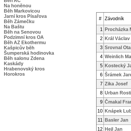
Běh AC
Na honěnou
Běh Markovicou
Jarní kros Písařova
#
Závodník
Běh Zámečku
Na Baštu
1
Procházka 
Běh na Senovou
Podzimní kros OA
2
Král Václav
Běh AZ Ekothermu
3
Srovnal Ota
Kašpicův běh
Šumperská hodinovka
4
Weinlich Ma
Běh salonu Zdena
Kaskády
5
Kostecký J
Hrabenovský kros
Horokros
6
Šrámek Jar
7
Zika Josef
8
Urban Rosti
9
Čmakal Fra
10
Knápek Lu
11
Basler Jan
12
Hejl Jan