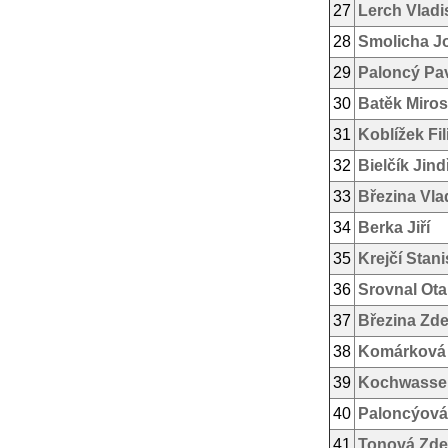
27
Lerch Vladi
28
Smolicha J
29
Paloncý Pa
30
Batěk Miros
31
Koblížek Fil
32
Bielčík Jind
33
Březina Vla
34
Berka Jiří
35
Krejčí Stani
36
Srovnal Ota
37
Březina Zd
38
Komárková
39
Kochwasser
40
Paloncýová
41
Tonová Zd