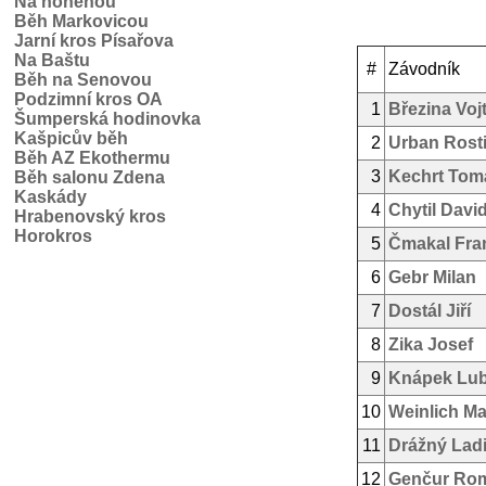
Na honěnou
Běh Markovicou
Jarní kros Písařova
Na Baštu
#
Závodník
Běh na Senovou
Podzimní kros OA
1
Březina Voj
Šumperská hodinovka
Kašpicův běh
2
Urban Rosti
Běh AZ Ekothermu
3
Kechrt Tom
Běh salonu Zdena
Kaskády
4
Chytil Davi
Hrabenovský kros
Horokros
5
Čmakal Fra
6
Gebr Milan
7
Dostál Jiří
8
Zika Josef
9
Knápek Lu
10
Weinlich Ma
11
Drážný Ladi
12
Genčur Ro