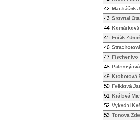
42
Macháček Ji
43
Srovnal Ota
44
Komárková
45
Fučík Zden
46
Strachotov
47
Fischer Ivo
48
Paloncýová
49
Krobotová 
50
Felklová Ja
51
Králová Mic
52
Vykydal Kv
53
Tonová Zd