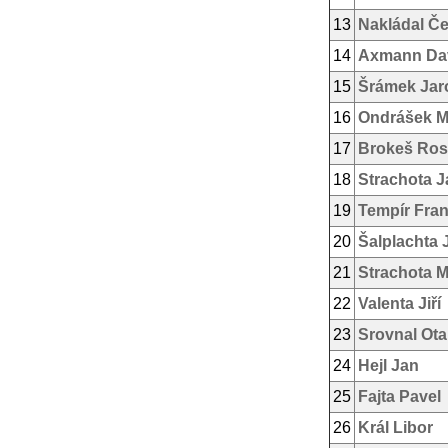
13
Nakládal Če
14
Axmann Da
15
Šrámek Jar
16
Ondrášek M
17
Brokeš Rost
18
Strachota J
19
Tempír Fran
20
Šalplachta 
21
Strachota M
22
Valenta Jiří
23
Srovnal Ota
24
Hejl Jan
25
Fajta Pavel
26
Král Libor