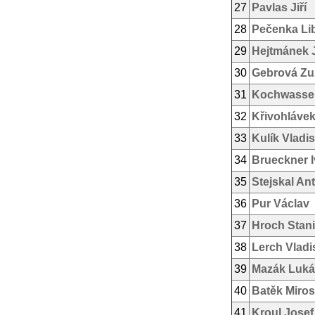
27
Pavlas Jiří
28
Pečenka Li
29
Hejtmánek J
30
Gebrová Zu
31
Kochwasser
32
Křivohlávek
33
Kulík Vladis
34
Brueckner 
35
Stejskal An
36
Pur Václav
37
Hroch Stani
38
Lerch Vladi
39
Mazák Luká
40
Batěk Miros
41
Kroul Josef