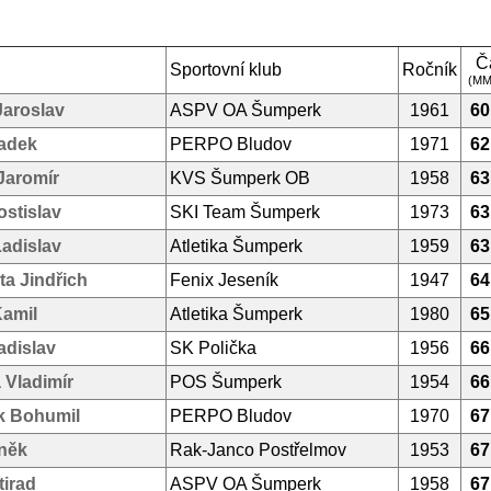
Č
Sportovní klub
Ročník
(MM
Jaroslav
ASPV OA Šumperk
1961
60
Radek
PERPO Bludov
1971
62
Jaromír
KVS Šumperk OB
1958
63
stislav
SKI Team Šumperk
1973
63
adislav
Atletika Šumperk
1959
63
ta Jindřich
Fenix Jeseník
1947
64
Kamil
Atletika Šumperk
1980
65
adislav
SK Polička
1956
66
 Vladimír
POS Šumperk
1954
66
k Bohumil
PERPO Bludov
1970
67
něk
Rak-Janco Postřelmov
1953
67
tirad
ASPV OA Šumperk
1958
67