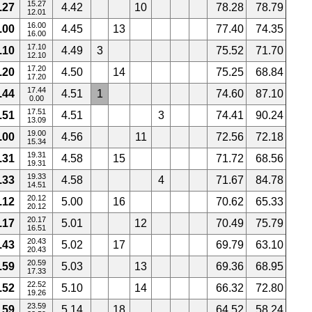
15.27
.27
4.42
10
78.28
78.79
12.01
16.00
.00
4.45
13
77.40
74.35
16.00
17.10
.10
4.49
3
75.52
71.70
12.10
17.20
.20
4.50
14
75.25
68.84
17.20
17.44
.44
4.51
1
74.60
87.10
0.00
17.51
.51
4.51
3
74.41
90.24
13.09
19.00
.00
4.56
11
72.56
72.18
15.34
19.31
.31
4.58
15
71.72
68.56
19.31
19.33
.33
4.58
4
71.67
84.78
14.51
20.12
.12
5.00
16
70.62
65.33
20.12
20.17
.17
5.01
12
70.49
75.79
16.51
20.43
.43
5.02
17
69.79
63.10
20.43
20.59
.59
5.03
13
69.36
68.95
17.33
22.52
.52
5.10
14
66.32
72.80
19.26
23.59
.59
5.14
18
64.52
58.24