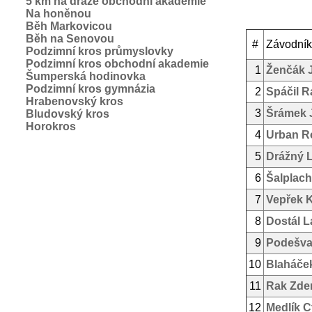
5 km na dráze obchodní akademie
Na honěnou
Běh Markovicou
Běh na Senovou
#
Závodník
Podzimní kros průmyslovky
Podzimní kros obchodní akademie
1
Ženčák 
Šumperská hodinovka
Podzimní kros gymnázia
2
Spáčil 
Hrabenovský kros
3
Šrámek 
Bludovský kros
Horokros
4
Urban Ro
5
Drážný L
6
Šalplach
7
Vepřek 
8
Dostál L
9
Podešva
10
Blaháče
11
Rak Zde
12
Medlík C