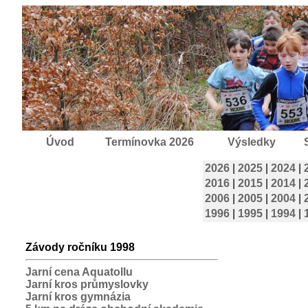
Úvod
Termínovka 2026
Výsledky
2026
|
2025
|
2024
|
2016
|
2015
|
2014
|
2006
|
2005
|
2004
|
1996
|
1995
|
1994
|
Závody ročníku 1998
Jarní cena Aquatollu
Jarní kros průmyslovky
Jarní kros gymnázia