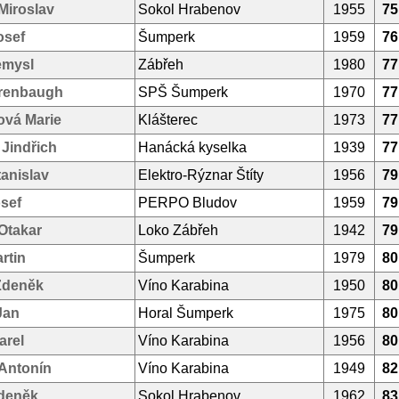
Miroslav
Sokol Hrabenov
1955
75
osef
Šumperk
1959
76
emysl
Zábřeh
1980
77
erenbaugh
SPŠ Šumperk
1970
77
ová Marie
Klášterec
1973
77
Jindřich
Hanácká kyselka
1939
77
anislav
Elektro-Rýznar Štíty
1956
79
osef
PERPO Bludov
1959
79
Otakar
Loko Zábřeh
1942
79
rtin
Šumperk
1979
80
Zdeněk
Víno Karabina
1950
80
Jan
Horal Šumperk
1975
80
arel
Víno Karabina
1956
80
 Antonín
Víno Karabina
1949
82
deněk
Sokol Hrabenov
1962
83