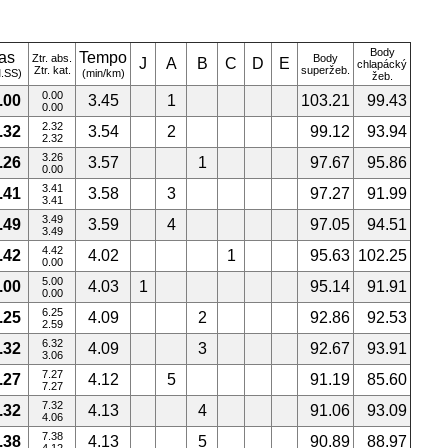
Body
as
Tempo
Ztr. abs.
Body
J
A
B
C
D
E
chlapácký
Ztr. kat.
superžeb.
.SS)
(min/km)
žeb.
0.00
.00
3.45
1
103.21
99.43
0.00
2.32
.32
3.54
2
99.12
93.94
2.32
3.26
.26
3.57
1
97.67
95.86
0.00
3.41
.41
3.58
3
97.27
91.99
3.41
3.49
.49
3.59
4
97.05
94.51
3.49
4.42
.42
4.02
1
95.63
102.25
0.00
5.00
.00
4.03
1
95.14
91.91
0.00
6.25
.25
4.09
2
92.86
92.53
2.59
6.32
.32
4.09
3
92.67
93.91
3.06
7.27
.27
4.12
5
91.19
85.60
7.27
7.32
.32
4.13
4
91.06
93.09
4.06
7.38
.38
4.13
5
90.89
88.97