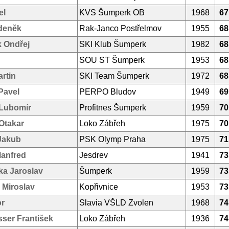
el
KVS Šumperk OB
1968
67
deněk
Rak-Janco Postřelmov
1955
68
 Ondřej
SKI Klub Šumperk
1982
68
SOU ST Šumperk
1953
68
artin
SKI Team Šumperk
1972
68
Pavel
PERPO Bludov
1949
69
Lubomír
Profitnes Šumperk
1959
70
Otakar
Loko Zábřeh
1975
70
Jakub
PSK Olymp Praha
1975
71
Manfred
Jesdrev
1941
73
ka Jaroslav
Šumperk
1959
73
ý Miroslav
Kopřivnice
1953
73
or
Slavia VŠLD Zvolen
1968
74
ser František
Loko Zábřeh
1936
74