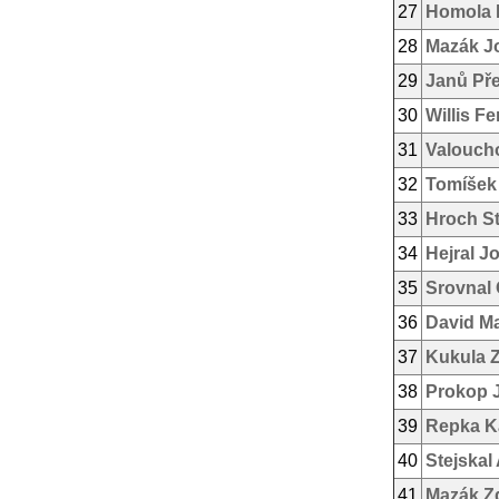
27
Homola 
28
Mazák J
29
Janů Př
30
Willis F
31
Valouch
32
Tomíšek 
33
Hroch St
34
Hejral J
35
Srovnal 
36
David Ma
37
Kukula 
38
Prokop 
39
Repka K
40
Stejskal
41
Mazák Z