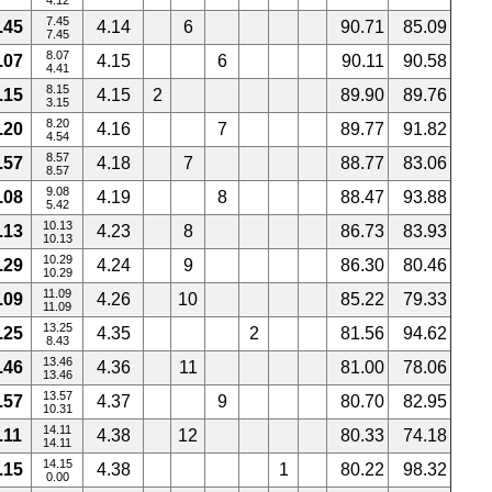
4.12
7.45
.45
4.14
6
90.71
85.09
7.45
8.07
.07
4.15
6
90.11
90.58
4.41
8.15
.15
4.15
2
89.90
89.76
3.15
8.20
.20
4.16
7
89.77
91.82
4.54
8.57
.57
4.18
7
88.77
83.06
8.57
9.08
.08
4.19
8
88.47
93.88
5.42
10.13
.13
4.23
8
86.73
83.93
10.13
10.29
.29
4.24
9
86.30
80.46
10.29
11.09
.09
4.26
10
85.22
79.33
11.09
13.25
.25
4.35
2
81.56
94.62
8.43
13.46
.46
4.36
11
81.00
78.06
13.46
13.57
.57
4.37
9
80.70
82.95
10.31
14.11
.11
4.38
12
80.33
74.18
14.11
14.15
.15
4.38
1
80.22
98.32
0.00