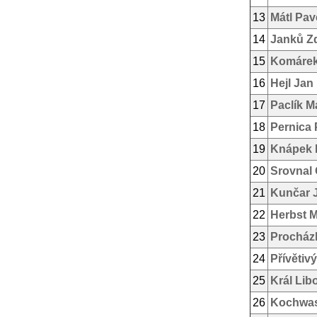
13
Mátl Pav
14
Janků Z
15
Komárek
16
Hejl Jan
17
Paclík M
18
Pernica 
19
Knápek 
20
Srovnal 
21
Kunčar 
22
Herbst 
23
Procház
24
Přívětiv
25
Král Lib
26
Kochwas