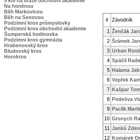
5 km na dráze obchodní akademie
Na honěnou
Běh Markovicou
Běh na Senovou
#
Závodník
Podzimní kros průmyslovky
Podzimní kros obchodní akademie
1
Ženčák Jar
Šumperská hodinovka
Podzimní kros gymnázia
2
Šrámek Jar
Hrabenovský kros
3
Urban Rosti
Bludovský kros
Horokros
4
Spáčil Rad
5
Halama Jak
6
Vepřek Kam
7
Kašpar To
8
Podešva Vl
9
Paclík Marti
10
Gronych R
11
Janků Zden
12
Komárek On