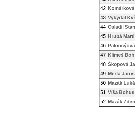
42
Komárková
43
Vykydal Kv
44
Osladil Stan
45
Hrubá Mart
46
Paloncýová
47
Klimeš Boh
48
Škopová Ja
49
Merta Jaros
50
Mazák Luká
51
Víša Bohus
52
Mazák Zde