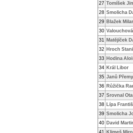
27
Tomíšek Jin
28
Smolicha D
29
Blažek Mila
30
Valouchová
31
Matějíček D
32
Hroch Stani
33
Hodina Aloi
34
Král Libor
35
Janů Přemy
36
Růžička Ra
37
Srovnal Ota
38
Lípa Franti
39
Smolicha J
40
David Marti
41
Klimeš Miro