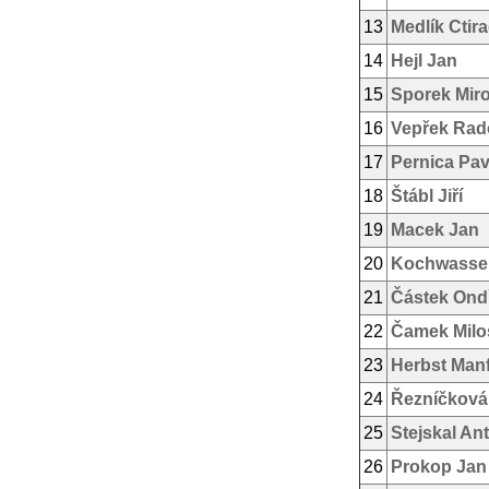
13
Medlík Ctir
14
Hejl Jan
15
Sporek Mir
16
Vepřek Rad
17
Pernica Pav
18
Štábl Jiří
19
Macek Jan
20
Kochwasser
21
Částek Ond
22
Čamek Milo
23
Herbst Man
24
Řezníčková 
25
Stejskal An
26
Prokop Jan