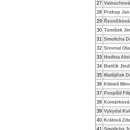
27
Valouchová
28
Prokop Jan
29
Řezníčková 
30
Tomíšek Jin
31
Smolicha D
32
Srovnal Ota
33
Hodina Aloi
34
Bielčík Jind
35
Matějíček D
36
Klimeš Miro
37
Pospíšil Fil
38
Komárková
39
Vykydal Kv
40
Králová Zd
41
Smolicha J