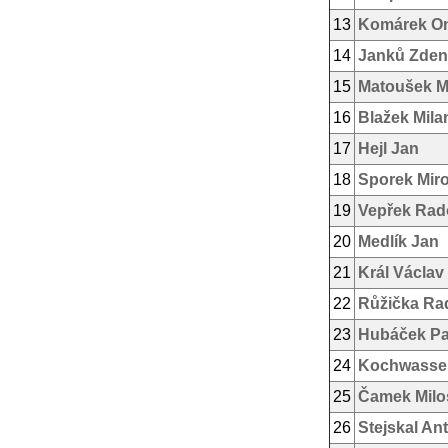
13
Komárek On
14
Janků Zden
15
Matoušek M
16
Blažek Mila
17
Hejl Jan
18
Sporek Mir
19
Vepřek Rad
20
Medlík Jan
21
Král Václav
22
Růžička Ra
23
Hubáček Pa
24
Kochwasser
25
Čamek Milo
26
Stejskal An