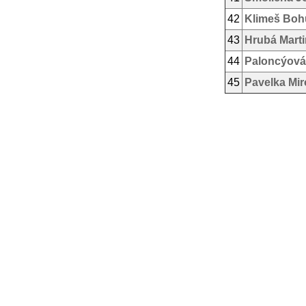
42
Klimeš Boh
43
Hrubá Mart
44
Paloncýová
45
Pavelka Mir