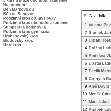
5 km na dráze obchodní akademie
Na honěnou
Běh Markovicou
Běh na Senovou
#
Závodník
Podzimní kros průmyslovky
Podzimní kros obchodní akademie
1
Valenta Pav
Šumperská hodinovka
Podzimní kros gymnázia
2
Šrámek Jar
Hrabenovský kros
3
Urban Rosti
Bludovský kros
Horokros
4
Drážný Ladi
5
Podešva Vl
6
Dostál Ladi
7
Paclík Marti
8
Gronych R
9
Aleš David
10
Medlík Ctir
11
Macek Jan
12
Knápek Lu